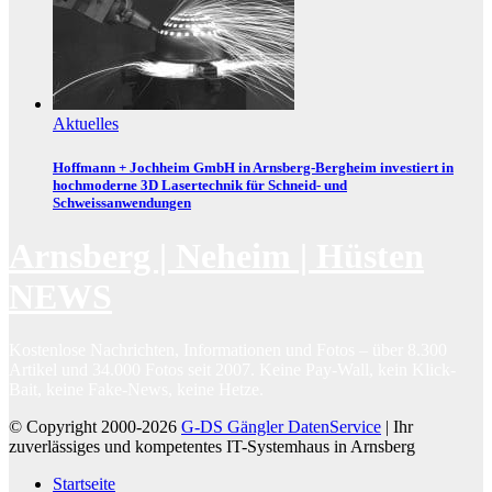
Aktuelles
Hoffmann + Jochheim GmbH in Arnsberg-Bergheim investiert in
hochmoderne 3D Lasertechnik für Schneid- und
Schweissanwendungen
Arnsberg | Neheim | Hüsten
NEWS
Kostenlose Nachrichten, Informationen und Fotos – über 8.300
Artikel und 34.000 Fotos seit 2007. Keine Pay-Wall, kein Klick-
Bait, keine Fake-News, keine Hetze.
© Copyright 2000-2026
G-DS Gängler DatenService
| Ihr
zuverlässiges und kompetentes IT-Systemhaus in Arnsberg
Startseite