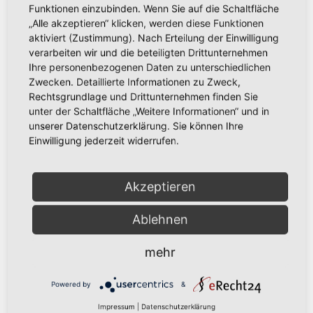
Tie the Day Weddings –
Funktionen einzubinden. Wenn Sie auf die Schaltfläche
Hochzeitsplanung im Sauerland &
„Alle akzeptieren“ klicken, werden diese Funktionen
Ruhrgebiet
aktiviert (Zustimmung). Nach Erteilung der Einwilligung
verarbeiten wir und die beteiligten Drittunternehmen
Ihre personenbezogenen Daten zu unterschiedlichen
Zwecken. Detaillierte Informationen zu Zweck,
Rechtsgrundlage und Drittunternehmen finden Sie
unter der Schaltfläche „Weitere Informationen“ und in
unserer Datenschutzerklärung. Sie können Ihre
Einwilligung jederzeit widerrufen.
Akzeptieren
Aktuelles
Neues aus Unternehmen
Neues Jahr – Neue Ideen und unzählige
Ablehnen
Möglichkeiten für kreative Köpfe
mehr
Powered by
&
Impressum
|
Datenschutzerklärung