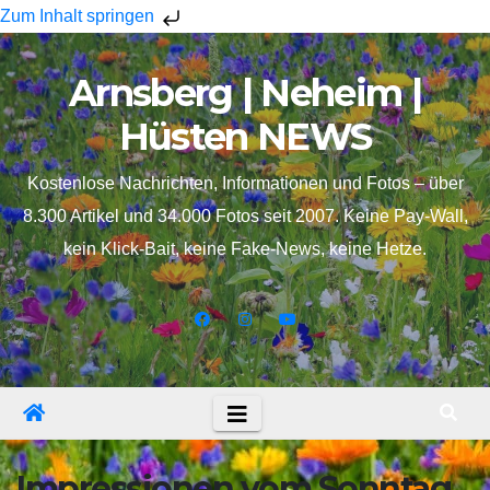
Zum Inhalt springen
Skip
Arnsberg | Neheim |
to
content
Hüsten NEWS
Kostenlose Nachrichten, Informationen und Fotos – über
8.300 Artikel und 34.000 Fotos seit 2007. Keine Pay-Wall,
kein Klick-Bait, keine Fake-News, keine Hetze.
Impressionen vom Sonntag