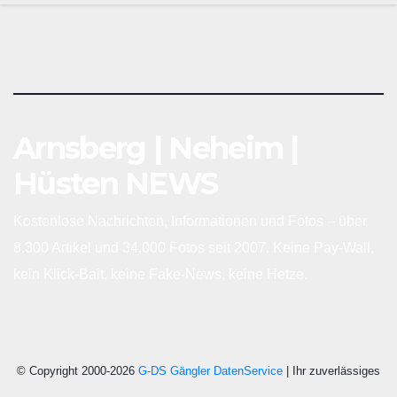
Schneid- und Schweissanwendungen
Arnsberg | Neheim |
Hüsten NEWS
Kostenlose Nachrichten, Informationen und Fotos – über
8.300 Artikel und 34.000 Fotos seit 2007. Keine Pay-Wall,
kein Klick-Bait, keine Fake-News, keine Hetze.
© Copyright 2000-2026
G-DS Gängler DatenService
| Ihr zuverlässiges