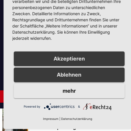
Unsere Partner
verarbeiten wir und die beteiligten Drittunternehmen Ihre
personenbezogenen Daten zu unterschiedlichen
Zwecken. Detaillierte Informationen zu Zweck,
Rechtsgrundlage und Drittunternehmen finden Sie unter
der Schaltfläche „Weitere Informationen“ und in unserer
Datenschutzerklärung. Sie können Ihre Einwilligung
jederzeit widerrufen.
Unsere Partner
Akzeptieren
Ablehnen
mehr
Neues aus Unternehmen
Powered by
&
AUS DER UMGEBUNG
NEUES AUS UNTERNEHMEN
Impressum
|
Datenschutzerklärung
Tie the Day Weddings –
Hochzeitsplanung im Sauerland &