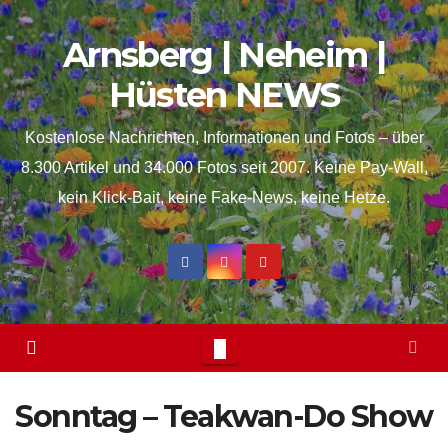
Skip
springen
Arnsberg | Neheim |
to
content
Hüsten NEWS
Kostenlose Nachrichten, Informationen und Fotos – über
8.300 Artikel und 34.000 Fotos seit 2007. Keine Pay-Wall,
kein Klick-Bait, keine Fake-News, keine Hetze.
Sonntag – Teakwan-Do Show