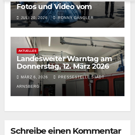
Fotos und Video vom
Festzug in Bachum jetzt
JULI 20, 2026
RONNY GÄNGLER
online
AKTUELLES
Landesweiter Warntag am
Donnerstag, 12. März 2026
MÄRZ 6, 2026
PRESSESTELLE STADT
ARNSBERG
Schreibe einen Kommentar