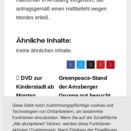
antragsgemäß einen Haftbefehl wegen
Mordes erließ.
Ähnliche Inhalte:
Keine ähnlichen Inhalte.
Beitragsnavigation
DVD zur
Greenpeace-Stand
Kinderstadt ab
der Arnsberger
Montag
Gruppe gut besucht
erhältlich
Diese Seite nutzt zustimmungspflichtige cookies und
Technologien von Drittanbietern, um bestimmte
Funktionen einzubinden. Wenn Sie auf die Schaltfläche
„Alle akzeptieren“ klicken, werden diese Funktionen
aktiviert (Zustimmung). Nach Erteilung der Einwilligung