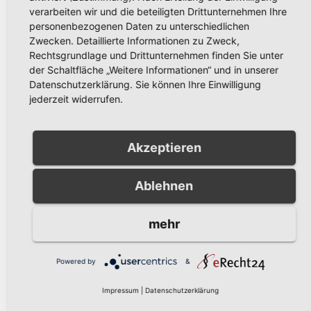
verarbeiten wir und die beteiligten Drittunternehmen Ihre
personenbezogenen Daten zu unterschiedlichen
Zwecken. Detaillierte Informationen zu Zweck,
Related Post
Rechtsgrundlage und Drittunternehmen finden Sie unter
der Schaltfläche „Weitere Informationen“ und in unserer
Datenschutzerklärung. Sie können Ihre Einwilligung
jederzeit widerrufen.
AKTUELLES
Akzeptieren
Arnsberger gratulieren der
Partnerstadt Olesno zum
800-jährigen Stadtjubiläum
Ablehnen
JULI 27, 2026
RONNY GÄNGLER
mehr
Powered by
&
Impressum
|
Datenschutzerklärung
AKTUELLES
Schützenfest Bachum 2026: