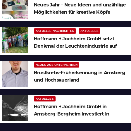
Neues Jahr – Neue Ideen und unzählige
Möglichkeiten für kreative Köpfe
AKTUELLE NACHRICHTEN
AKTUELLES
Hoffmann + Jochheim GmbH setzt
Denkmal der Leuchtenindustrie auf
Bergheim
NEUES AUS UNTERNEHMEN
Brustkrebs-Früherkennung in Arnsberg
und Hochsauerland
AKTUELLES
Hoffmann + Jochheim GmbH in
Arnsberg-Bergheim investiert in
hochmoderne 3D Lasertechnik für
Schneid- und Schweissanwendungen