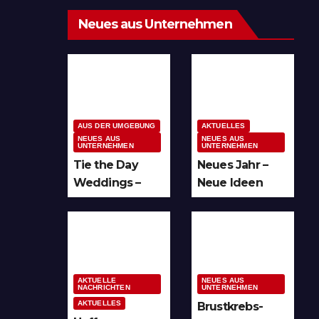
Neues aus Unternehmen
AUS DER UMGEBUNG
AKTUELLES
NEUES AUS
NEUES AUS
UNTERNEHMEN
UNTERNEHMEN
Tie the Day
Neues Jahr –
Weddings –
Neue Ideen
Hochzeitsplan
und unzählige
ung im
Möglichkeiten
Sauerland &
für kreative
Ruhrgebiet
Köpfe
AKTUELLE
NEUES AUS
NACHRICHTEN
UNTERNEHMEN
AKTUELLES
Brustkrebs-