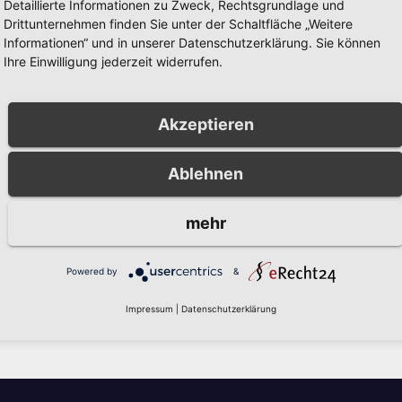
Detaillierte Informationen zu Zweck, Rechtsgrundlage und
BERICHT
POLIZEIBERICHT
werer
Einbruch in
Drittunternehmen finden Sie unter der Schaltfläche „Weitere
Informationen“ und in unserer Datenschutzerklärung. Sie können
radunfall in Alt-
Musterhaus in
Ihre Einwilligung jederzeit widerrufen.
berg: Polizei
Arnsberg-
5, 2026
AUG. 5, 2026
ht Zeugen
Niedereimer:
Polizei sucht
OLIZEIBEHÖRDE
KREISPOLIZEIBEHÖRDE
Akzeptieren
Zeugen
AUERLANDKREIS
HOCHSAUERLANDKREIS
Ablehnen
mehr
Powered by
&
zugeben.
Impressum
|
Datenschutzerklärung