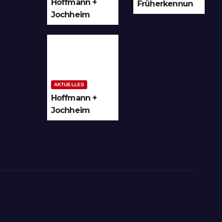
Hoffmann +
Früherkennun
Jochheim
g in Arnsberg
GmbH setzt
und
Denkmal der
Hochsauerland
Leuchtenindus
trie auf
Bergheim
AKTUELLES
Hoffmann +
Jochheim
GmbH in
Arnsberg-
Bergheim
investiert in
hochmoderne
3D
Lasertechnik
für Schneid-
und