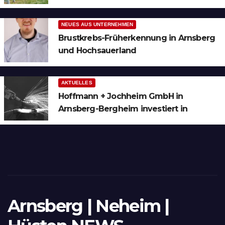
Bergheim
NEUES AUS UNTERNEHMEN
Brustkrebs-Früherkennung in Arnsberg
und Hochsauerland
AKTUELLES
Hoffmann + Jochheim GmbH in
Arnsberg-Bergheim investiert in
hochmoderne 3D Lasertechnik für
Schneid- und Schweissanwendungen
Arnsberg | Neheim |