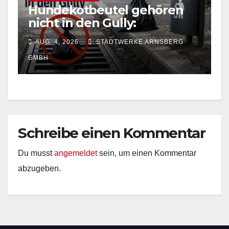
Hundekotbeutel gehören
nicht in den Gully:
Stadtwerke Arnsberg
AUG. 4, 2026
STADTWERKE ARNSBERG
warnen vor falscher
Entsorgung
GMBH
Schreibe einen Kommentar
Du musst
angemeldet
sein, um einen Kommentar
abzugeben.