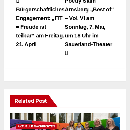
Beitragsnavigation
Poetry Slam
Bürgerschaftliches
Arnsberg „Best of“
Engagement: „FIT
– Vol. VI am
= Freude ist
Sonntag, 7. Mai,
teilbar“ am Freitag,
um 18 Uhr im
21. April
Sauerland-Theater
Related Post
AKTUELLE NACHRICHTEN