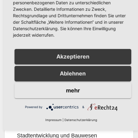
Einzelhandel gesetzt haben, wenn es um
personenbezogenen Daten zu unterschiedlichen
Zwecken. Detaillierte Informationen zu Zweck,
die Attraktivität der zentralen
Rechtsgrundlage und Drittunternehmen finden Sie unter
Versorgungsbereiche ging.
der Schaltfläche „Weitere Informationen“ und in unserer
Datenschutzerklärung. Sie können Ihre Einwilligung
Übergang zur
jederzeit widerrufen.
multifunktionellen
Innenstadt
Akzeptieren
Wie der Übergang von dieser
Ablehnen
monostrukturellen hin zu einer
multifunktionalen Innenstadt gelingen
mehr
kann, wird aktuell im Rahmen des
Förderprogramms „Zukunftsfähige
Powered by
&
Innenstädte und Zentren“ des
Impressum
|
Datenschutzerklärung
Bundesministeriums für Wohnen,
Stadtentwicklung und Bauwesen