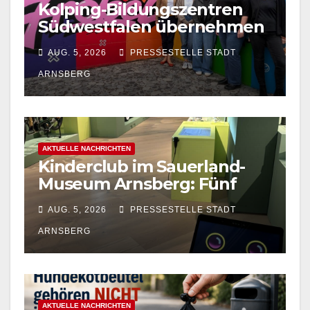
Kolping-Bildungszentren
Südwestfalen übernehmen
OGS-Trägerschaft an der
AUG. 5, 2026
PRESSESTELLE STADT
Fröbelschule in Arnsberg
ARNSBERG
AKTUELLE NACHRICHTEN
Kinderclub im Sauerland-
Museum Arnsberg: Fünf
spannende Nachmittage für
AUG. 5, 2026
PRESSESTELLE STADT
Grundschulkinder
ARNSBERG
AKTUELLE NACHRICHTEN