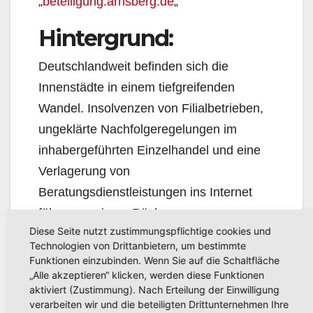
„
beteiligung.arnsberg.de
„
Hintergrund:
Deutschlandweit befinden sich die
Innenstädte in einem tiefgreifenden
Wandel. Insolvenzen von Filialbetrieben,
ungeklärte Nachfolgeregelungen im
inhabergeführten Einzelhandel und eine
Verlagerung von
Beratungsdienstleistungen ins Internet
führen zu einem Rückgang von
Diese Seite nutzt zustimmungspflichtige cookies und
Ladenlokalnutzungen und in der Folge zu
Technologien von Drittanbietern, um bestimmte
Leerständen. Immer deutlicher wird
Funktionen einzubinden. Wenn Sie auf die Schaltfläche
„Alle akzeptieren“ klicken, werden diese Funktionen
sichtbar, dass viele Innenstädte in den
aktiviert (Zustimmung). Nach Erteilung der Einwilligung
letzten Jahrzehnten vor allem auf den
verarbeiten wir und die beteiligten Drittunternehmen Ihre