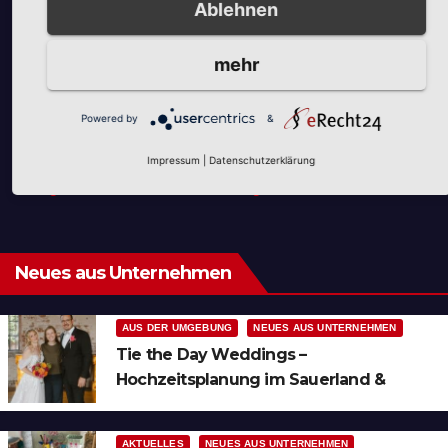
Ablehnen
mehr
Unsere Partner
Powered by
&
Impressum
|
Datenschutzerklärung
Neues aus Unternehmen
AUS DER UMGEBUNG
NEUES AUS UNTERNEHMEN
Tie the Day Weddings –
Hochzeitsplanung im Sauerland &
Ruhrgebiet
AKTUELLES
NEUES AUS UNTERNEHMEN