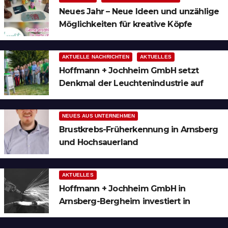
Neues Jahr – Neue Ideen und unzählige
Möglichkeiten für kreative Köpfe
AKTUELLE NACHRICHTEN
AKTUELLES
Hoffmann + Jochheim GmbH setzt
Denkmal der Leuchtenindustrie auf
Bergheim
NEUES AUS UNTERNEHMEN
Brustkrebs-Früherkennung in Arnsberg
und Hochsauerland
AKTUELLES
Hoffmann + Jochheim GmbH in
Arnsberg-Bergheim investiert in
hochmoderne 3D Lasertechnik für
Schneid- und Schweissanwendungen