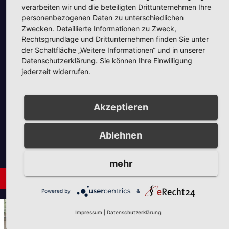
i
i
verarbeiten wir und die beteiligten Drittunternehmen Ihre
Unsere Partner
n
o
personenbezogenen Daten zu unterschiedlichen
c
Zwecken. Detaillierte Informationen zu Zweck,
n
Rechtsgrundlage und Drittunternehmen finden Sie unter
h
der Schaltfläche „Weitere Informationen“ und in unserer
t
Datenschutzerklärung. Sie können Ihre Einwilligung
jederzeit widerrufen.
e
Unsere Partner
n
Akzeptieren
,
N
Ablehnen
a
mehr
v
Neues aus Unternehmen
i
Powered by
&
g
AUS DER UMGEBUNG
NEUES AUS UNTERNEHMEN
Impressum
|
Datenschutzerklärung
Tie the Day Weddings –
a