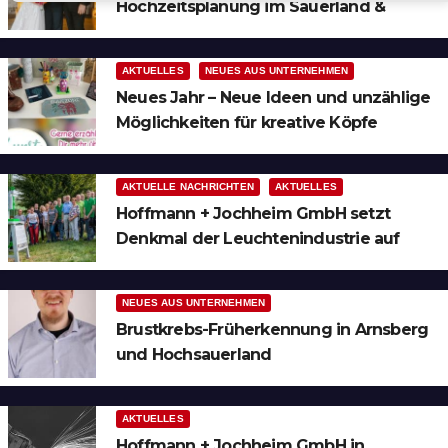
Hochzeitsplanung im Sauerland &
t
Ruhrgebiet
i
AKTUELLES
NEUES AUS UNTERNEHMEN
o
Neues Jahr – Neue Ideen und unzählige
Möglichkeiten für kreative Köpfe
n
AKTUELLE NACHRICHTEN
AKTUELLES
Hoffmann + Jochheim GmbH setzt
Denkmal der Leuchtenindustrie auf
Bergheim
NEUES AUS UNTERNEHMEN
Brustkrebs-Früherkennung in Arnsberg
und Hochsauerland
AKTUELLES
Hoffmann + Jochheim GmbH in