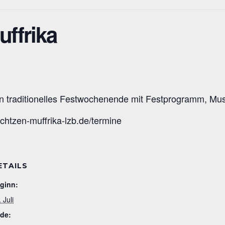
uffrika
ein traditionelles Festwochenende mit Festprogramm, Mus
schtzen-muffrika-lzb.de/termine
ETAILS
ginn:
 Juli
de: