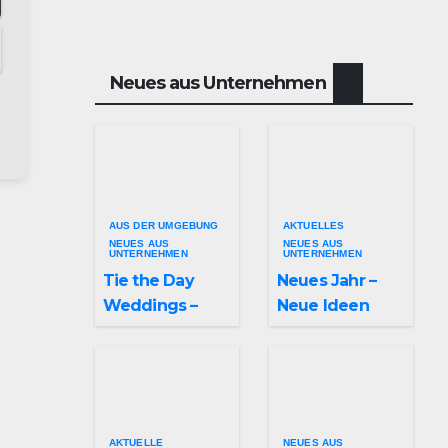
Neues aus Unternehmen
AUS DER UMGEBUNG
AKTUELLES
NEUES AUS
NEUES AUS
UNTERNEHMEN
UNTERNEHMEN
Tie the Day
Neues Jahr –
Weddings –
Neue Ideen
Hochzeitsplan
und unzählige
ung im
Möglichkeiten
Sauerland &
für kreative
Ruhrgebiet
Köpfe
AKTUELLE
NEUES AUS