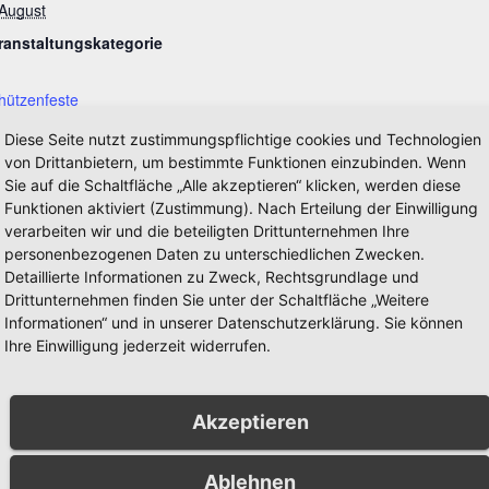
 August
ranstaltungskategorie
hützenfeste
ranstaltung-Tags:
Diese Seite nutzt zustimmungspflichtige cookies und Technologien
von Drittanbietern, um bestimmte Funktionen einzubinden. Wenn
ffrika
,
Schützenfest
,
Sie auf die Schaltfläche „Alle akzeptieren“ klicken, werden diese
adition
,
Vereine
Funktionen aktiviert (Zustimmung). Nach Erteilung der Einwilligung
bsite:
verarbeiten wir und die beteiligten Drittunternehmen Ihre
personenbezogenen Daten zu unterschiedlichen Zwecken.
tps://xn--schtzen-
Detaillierte Informationen zu Zweck, Rechtsgrundlage und
ffrika-lzb.de/termine
Drittunternehmen finden Sie unter der Schaltfläche „Weitere
Informationen“ und in unserer Datenschutzerklärung. Sie können
Ihre Einwilligung jederzeit widerrufen.
Akzeptieren
 Kurfürsten und Preußen
Ablehnen