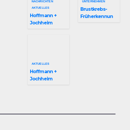
NACHRICHTEN
UNTERNEHMEN
AKTUELLES
Brustkrebs-
Hoffmann +
Früherkennun
Jochheim
g in Arnsberg
GmbH setzt
und
Denkmal der
Hochsauerland
Leuchtenindus
trie auf
Bergheim
AKTUELLES
Hoffmann +
Jochheim
GmbH in
Arnsberg-
Bergheim
investiert in
hochmoderne
3D
Lasertechnik