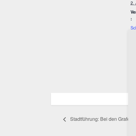
2.
Ve
:
Sc
Ve
Mu
Tr
We
ht
mu
Stadtführung: Bei den Grafen,