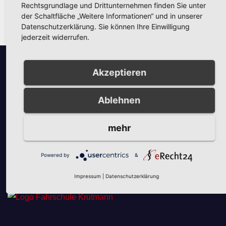
Rechtsgrundlage und Drittunternehmen finden Sie unter
Cole
der Schaltfläche „Weitere Informationen“ und in unserer
Datenschutzerklärung. Sie können Ihre Einwilligung
jederzeit widerrufen.
Akzeptieren
Unsere Partner
Ablehnen
mehr
Powered by
&
Unsere Partner
Impressum
|
Datenschutzerklärung