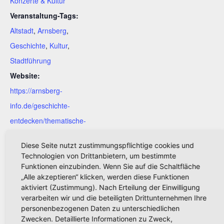
Konzerte & Kultur
Veranstaltung-Tags:
Altstadt
,
Arnsberg
,
Geschichte
,
Kultur
,
Stadtführung
Website:
https://arnsberg-
info.de/geschichte-
entdecken/thematische-
stadtfuehrungen/bei-den-
Diese Seite nutzt zustimmungspflichtige cookies und
grafen_-kurfuersten-und-
Technologien von Drittanbietern, um bestimmte
preussen/
Funktionen einzubinden. Wenn Sie auf die Schaltfläche
„Alle akzeptieren“ klicken, werden diese Funktionen
aktiviert (Zustimmung). Nach Erteilung der Einwilligung
verarbeiten wir und die beteiligten Drittunternehmen Ihre
personenbezogenen Daten zu unterschiedlichen
Jörg Seidel – Remembering Nat King
Schützenfest Arnsberg
Zwecken. Detaillierte Informationen zu Zweck,