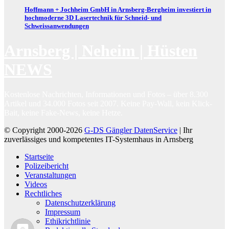
Hoffmann + Jochheim GmbH in Arnsberg-Bergheim investiert in
hochmoderne 3D Lasertechnik für Schneid- und
Schweissanwendungen
Arnsberg | Neheim | Hüsten
NEWS
Kostenlose Nachrichten, Informationen und Fotos – über 8.300
Artikel und 34.000 Fotos seit 2007. Keine Pay-Wall, kein Klick-
Bait, keine Fake-News, keine Hetze.
© Copyright 2000-2026
G-DS Gängler DatenService
| Ihr
zuverlässiges und kompetentes IT-Systemhaus in Arnsberg
Startseite
Polizeibericht
Veranstaltungen
Videos
Rechtliches
Datenschutzerklärung
Impressum
Ethikrichtlinie