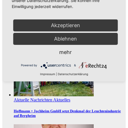
unserer Datenschutzerklärung. Sie können Ihre
Einwilligung jederzeit widerrufen.
Aktuelles
Neues aus Unternehmen
Akzeptieren
Neues Jahr – Neue Ideen und unzählige Möglichkeiten für kreative
Köpfe
Ablehnen
mehr
Powered by
&
Impressum
|
Datenschutzerklärung
Aktuelle Nachrichten
Aktuelles
Hoffmann + Jochheim GmbH setzt Denkmal der Leuchtenindustrie
auf Bergheim