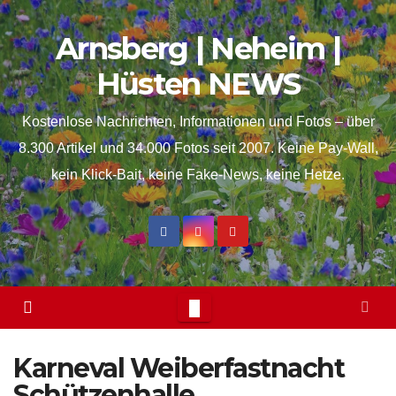
Skip
springen
Arnsberg | Neheim |
to
content
Hüsten NEWS
Kostenlose Nachrichten, Informationen und Fotos – über
8.300 Artikel und 34.000 Fotos seit 2007. Keine Pay-Wall,
kein Klick-Bait, keine Fake-News, keine Hetze.
Karneval Weiberfastnacht
Schützenhalle