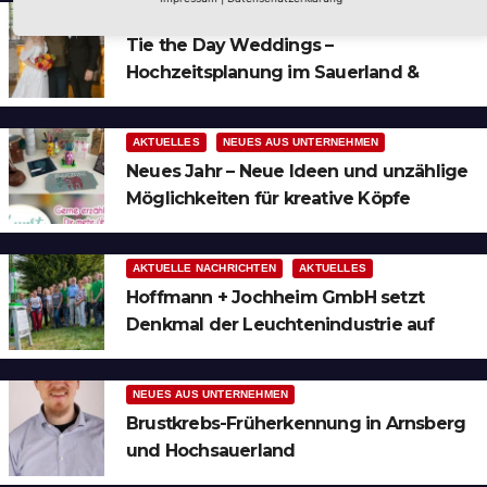
AUS DER UMGEBUNG
NEUES AUS UNTERNEHMEN
Tie the Day Weddings –
Hochzeitsplanung im Sauerland &
Ruhrgebiet
AKTUELLES
NEUES AUS UNTERNEHMEN
Neues Jahr – Neue Ideen und unzählige
Möglichkeiten für kreative Köpfe
AKTUELLE NACHRICHTEN
AKTUELLES
Hoffmann + Jochheim GmbH setzt
Denkmal der Leuchtenindustrie auf
Bergheim
NEUES AUS UNTERNEHMEN
Brustkrebs-Früherkennung in Arnsberg
und Hochsauerland