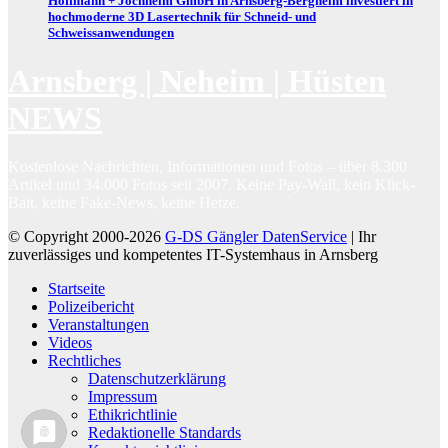
Hoffmann + Jochheim GmbH in Arnsberg-Bergheim investiert in
hochmoderne 3D Lasertechnik für Schneid- und
Schweissanwendungen
Arnsberg | Neheim | Hüsten
NEWS
Kostenlose Nachrichten, Informationen und Fotos – über 8.300
Artikel und 34.000 Fotos seit 2007. Keine Pay-Wall, kein Klick-
Bait, keine Fake-News, keine Hetze.
© Copyright 2000-2026
G-DS Gängler DatenService
| Ihr
zuverlässiges und kompetentes IT-Systemhaus in Arnsberg
Startseite
Polizeibericht
Veranstaltungen
Videos
Rechtliches
Datenschutzerklärung
Impressum
Ethikrichtlinie
Redaktionelle Standards