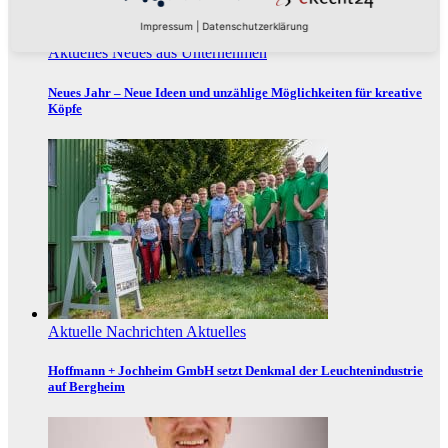
Impressum
|
Datenschutzerklärung
Aktuelles
Neues aus Unternehmen
Neues Jahr – Neue Ideen und unzählige Möglichkeiten für kreative
Köpfe
Aktuelle Nachrichten
Aktuelles
Hoffmann + Jochheim GmbH setzt Denkmal der Leuchtenindustrie
auf Bergheim