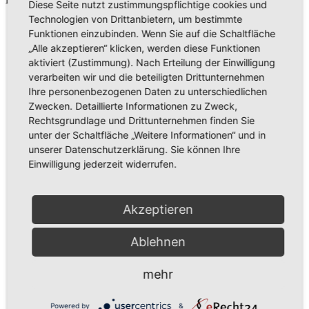
Diese Seite nutzt zustimmungspflichtige cookies und
Technologien von Drittanbietern, um bestimmte
Funktionen einzubinden. Wenn Sie auf die Schaltfläche
„Alle akzeptieren“ klicken, werden diese Funktionen
aktiviert (Zustimmung). Nach Erteilung der Einwilligung
verarbeiten wir und die beteiligten Drittunternehmen
Ihre personenbezogenen Daten zu unterschiedlichen
Zwecken. Detaillierte Informationen zu Zweck,
Rechtsgrundlage und Drittunternehmen finden Sie
unter der Schaltfläche „Weitere Informationen“ und in
unserer Datenschutzerklärung. Sie können Ihre
Aus der Umgebung
Neues aus Unternehmen
Einwilligung jederzeit widerrufen.
Tie the Day Weddings – Hochzeitsplanung im Sauerland &
Ruhrgebiet
Akzeptieren
Ablehnen
mehr
Powered by
&