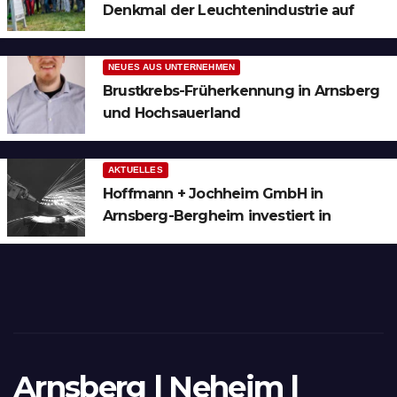
Denkmal der Leuchtenindustrie auf
Bergheim
NEUES AUS UNTERNEHMEN
Brustkrebs-Früherkennung in Arnsberg
und Hochsauerland
AKTUELLES
Hoffmann + Jochheim GmbH in
Arnsberg-Bergheim investiert in
hochmoderne 3D Lasertechnik für
Schneid- und Schweissanwendungen
Arnsberg | Neheim |