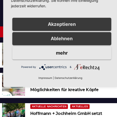
Datenschutzerklärung. Sie können Ihre Einwilligung
jederzeit widerrufen.
Akzeptieren
Neues aus Unternehmen
Ablehnen
AUS DER UMGEBUNG
NEUES AUS UNTERNEHMEN
mehr
Tie the Day Weddings –
Hochzeitsplanung im Sauerland &
Ruhrgebiet
Powered by
&
AKTUELLES
NEUES AUS UNTERNEHMEN
Impressum
|
Datenschutzerklärung
Neues Jahr – Neue Ideen und unzählige
Möglichkeiten für kreative Köpfe
AKTUELLE NACHRICHTEN
AKTUELLES
Hoffmann + Jochheim GmbH setzt