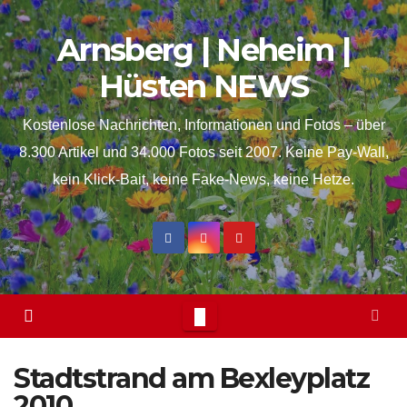
Skip
springen
Arnsberg | Neheim |
to
content
Hüsten NEWS
Kostenlose Nachrichten, Informationen und Fotos – über
8.300 Artikel und 34.000 Fotos seit 2007. Keine Pay-Wall,
kein Klick-Bait, keine Fake-News, keine Hetze.
Stadtstrand am Bexleyplatz
2010