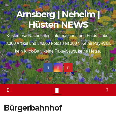
Skip
springen
Arnsberg | Neheim |
to
content
Hüsten NEWS
Kostenlose Nachrichten, Informationen und Fotos – über
8.300 Artikel und 34.000 Fotos seit 2007. Keine Pay-Wall,
kein Klick-Bait, keine Fake-News, keine Hetze.
Bürgerbahnhof