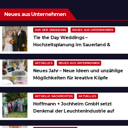
Neues aus Unternehmen
AUS DER UMGEBUNG
NEUES AUS UNTERNEHMEN
Tie the Day Weddings –
Hochzeitsplanung im Sauerland &
Ruhrgebiet
AKTUELLES
NEUES AUS UNTERNEHMEN
Neues Jahr – Neue Ideen und unzählige
Möglichkeiten für kreative Köpfe
AKTUELLE NACHRICHTEN
AKTUELLES
Hoffmann + Jochheim GmbH setzt
Denkmal der Leuchtenindustrie auf
Bergheim