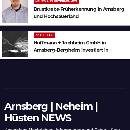
NEUES AUS UNTERNEHMEN
Brustkrebs-Früherkennung in Arnsberg
und Hochsauerland
AKTUELLES
Hoffmann + Jochheim GmbH in
Arnsberg-Bergheim investiert in
hochmoderne 3D Lasertechnik für
Schneid- und Schweissanwendungen
Arnsberg | Neheim |
Hüsten NEWS