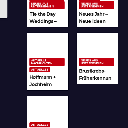
NEUES AUS
NEUES AUS
UNTERNEHMEN
UNTERNEHMEN
Tie the Day
Neues Jahr –
Weddings –
Neue Ideen
Hochzeitsplan
und unzählige
ung im
Möglichkeiten
Sauerland &
für kreative
Ruhrgebiet
Köpfe
AKTUELLE
NEUES AUS
NACHRICHTEN
UNTERNEHMEN
AKTUELLES
Brustkrebs-
Hoffmann +
Früherkennun
Jochheim
g in Arnsberg
GmbH setzt
und
Denkmal der
Hochsauerland
Leuchtenindus
trie auf
Bergheim
AKTUELLES