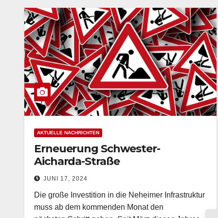
AKTUELLE NACHRICHTEN
Erneuerung Schwester-
Aicharda-Straße
zwischen Lange Wende und
JUNI 17, 2024
Engelbertstraße
Die große Investition in die Neheimer Infrastruktur
muss ab dem kommenden Monat den