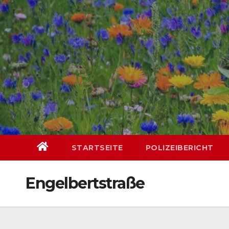
Skip
springen
to
content
STARTSEITE
POLIZEIBERICHT
Engelbertstraße