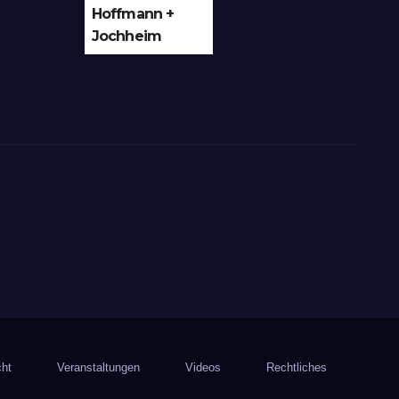
Hoffmann +
Jochheim
GmbH in
Arnsberg-
Bergheim
investiert in
hochmoderne
3D
Lasertechnik
für Schneid-
und
Schweissanwe
ndungen
cht
Veranstaltungen
Videos
Rechtliches