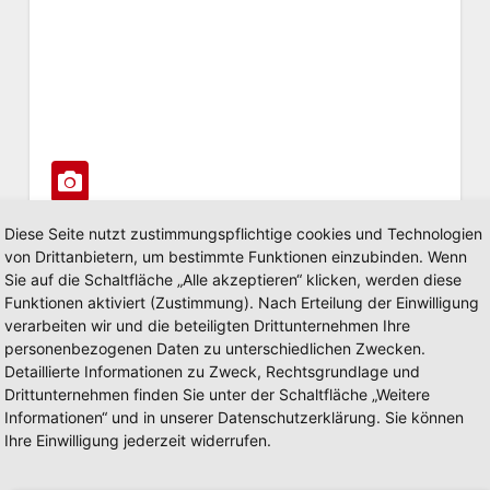
Diese Seite nutzt zustimmungspflichtige cookies und Technologien
von Drittanbietern, um bestimmte Funktionen einzubinden. Wenn
POLIZEIBERICHT
Sie auf die Schaltfläche „Alle akzeptieren“ klicken, werden diese
Funktionen aktiviert (Zustimmung). Nach Erteilung der Einwilligung
Brand einer Gartenhütte
verarbeiten wir und die beteiligten Drittunternehmen Ihre
personenbezogenen Daten zu unterschiedlichen Zwecken.
JUNI 6, 2022
Detaillierte Informationen zu Zweck, Rechtsgrundlage und
Aus bislang ungeklärter Ursache geriet am
Drittunternehmen finden Sie unter der Schaltfläche „Weitere
Sonntagabend, gegen 22.00 Uhr, eine
Informationen“ und in unserer Datenschutzerklärung. Sie können
Ihre Einwilligung jederzeit widerrufen.
Gartenhütte in Arnsberg-Oeventrop in Brand. Das
Feuer griff auf…