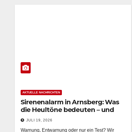
AKTUELLE NACHRICHTEN
Sirenenalarm in Arnsberg: Was
die Heultöne bedeuten – und
wann nur geprobt wird
JULI 19, 2026
Warnung, Entwarnung oder nur ein Test? Wir