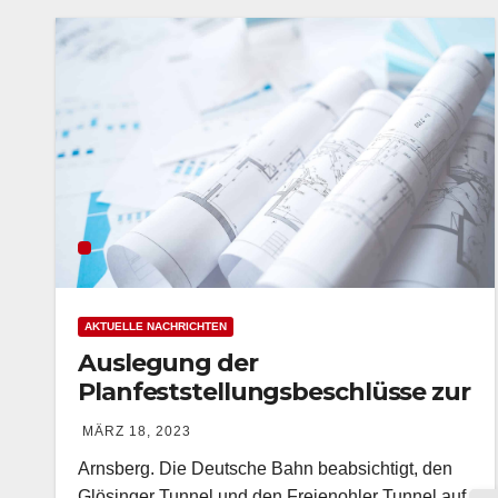
AKTUELLE NACHRICHTEN
Auslegung der
Planfeststellungsbeschlüsse zur
Tunnelsanierung der Oberen
MÄRZ 18, 2023
Ruhrtalbahn
Arnsberg. Die Deutsche Bahn beabsichtigt, den
Glösinger Tunnel und den Freienohler Tunnel auf