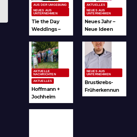
AUS DER UMGEBUNG
AKTUELLES
NEUES AUS
NEUES AUS
UNTERNEHMEN
UNTERNEHMEN
Tie the Day
Neues Jahr –
Weddings –
Neue Ideen
Hochzeitsplan
und unzählige
ung im
Möglichkeiten
Sauerland &
für kreative
Ruhrgebiet
Köpfe
AKTUELLE
NEUES AUS
NACHRICHTEN
UNTERNEHMEN
AKTUELLES
Brustkrebs-
Hoffmann +
Früherkennun
Jochheim
g in Arnsberg
GmbH setzt
und
Denkmal der
Hochsauerland
Leuchtenindus
trie auf
Bergheim