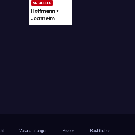
AKTUELLES
Hoffmann +
Jochheim
GmbH in
Arnsberg-
Bergheim
investiert in
hochmoderne
3D
Lasertechnik
für Schneid-
und
Schweissanwe
ndungen
cht
Veranstaltungen
Videos
Rechtliches