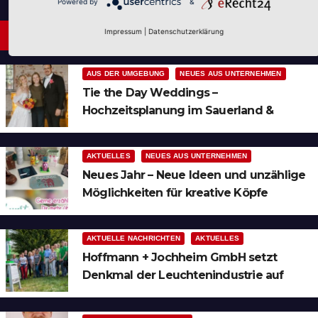
Powered by
&
Impressum
|
Datenschutzerklärung
Neues aus Unternehmen
AUS DER UMGEBUNG
NEUES AUS UNTERNEHMEN
Tie the Day Weddings –
Hochzeitsplanung im Sauerland &
Ruhrgebiet
AKTUELLES
NEUES AUS UNTERNEHMEN
Neues Jahr – Neue Ideen und unzählige
Möglichkeiten für kreative Köpfe
AKTUELLE NACHRICHTEN
AKTUELLES
Hoffmann + Jochheim GmbH setzt
Denkmal der Leuchtenindustrie auf
Bergheim