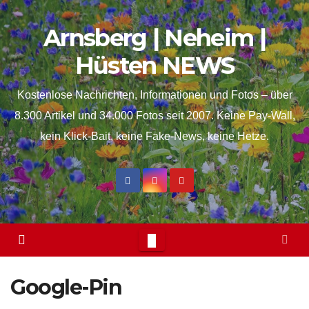
Skip
springen
Arnsberg | Neheim |
to
content
Hüsten NEWS
Kostenlose Nachrichten, Informationen und Fotos – über
8.300 Artikel und 34.000 Fotos seit 2007. Keine Pay-Wall,
kein Klick-Bait, keine Fake-News, keine Hetze.
Google-Pin