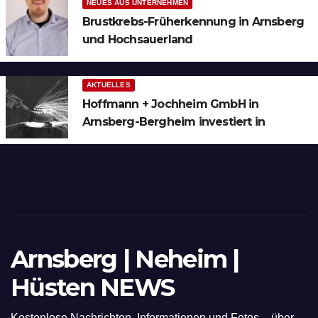
NEUES AUS UNTERNEHMEN
Brustkrebs-Früherkennung in Arnsberg
und Hochsauerland
AKTUELLES
Hoffmann + Jochheim GmbH in
Arnsberg-Bergheim investiert in
hochmoderne 3D Lasertechnik für
Schneid- und Schweissanwendungen
Arnsberg | Neheim |
Hüsten NEWS
Kostenlose Nachrichten, Informationen und Fotos – über