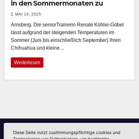
in den Sommermonaten zu
früherer Tageszeit – Nächstes
MAI 19, 2025
Treffen am 1. Juni
Arnsberg. Die seniorTrainerin Renate Köhler-Göbel
lässt aufgrund der steigenden Temperaturen im
Sommer (Juni bis einschließlich September) ihren
Chihuahua und kleine…
Weiterlesen
Diese Seite nutzt zustimmungspflichtige cookies und
Unsere Partner
Technologien von Drittanbietern, um bestimmte