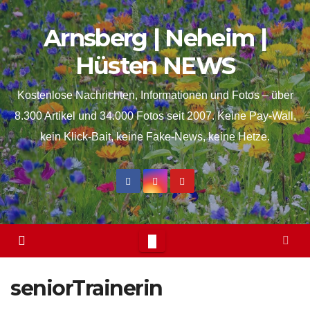
Skip
springen
Arnsberg | Neheim |
to
content
Hüsten NEWS
Kostenlose Nachrichten, Informationen und Fotos – über
8.300 Artikel und 34.000 Fotos seit 2007. Keine Pay-Wall,
kein Klick-Bait, keine Fake-News, keine Hetze.
seniorTrainerin