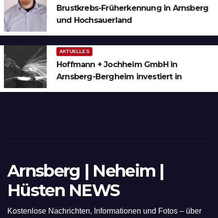
Brustkrebs-Früherkennung in Arnsberg
und Hochsauerland
AKTUELLES
Hoffmann + Jochheim GmbH in
Arnsberg-Bergheim investiert in
hochmoderne 3D Lasertechnik für
Schneid- und Schweissanwendungen
Arnsberg | Neheim |
Hüsten NEWS
Kostenlose Nachrichten, Informationen und Fotos – über