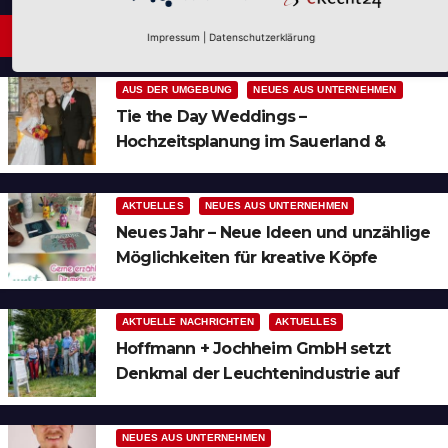
Neues aus Unternehmen
Impressum
|
Datenschutzerklärung
AUS DER UMGEBUNG
NEUES AUS UNTERNEHMEN
Tie the Day Weddings –
Hochzeitsplanung im Sauerland &
Ruhrgebiet
AKTUELLES
NEUES AUS UNTERNEHMEN
Neues Jahr – Neue Ideen und unzählige
Möglichkeiten für kreative Köpfe
AKTUELLE NACHRICHTEN
AKTUELLES
Hoffmann + Jochheim GmbH setzt
Denkmal der Leuchtenindustrie auf
Bergheim
NEUES AUS UNTERNEHMEN