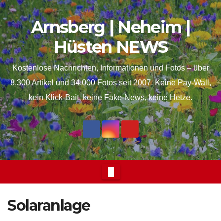
Skip
springen
Arnsberg | Neheim |
to
content
Hüsten NEWS
Kostenlose Nachrichten, Informationen und Fotos – über
8.300 Artikel und 34.000 Fotos seit 2007. Keine Pay-Wall,
kein Klick-Bait, keine Fake-News, keine Hetze.
Solaranlage