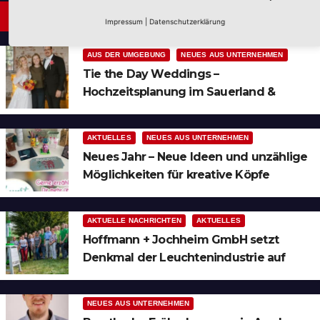
Neues aus Unternehmen
Impressum
|
Datenschutzerklärung
AUS DER UMGEBUNG
NEUES AUS UNTERNEHMEN
Tie the Day Weddings –
Hochzeitsplanung im Sauerland &
Ruhrgebiet
AKTUELLES
NEUES AUS UNTERNEHMEN
Neues Jahr – Neue Ideen und unzählige
Möglichkeiten für kreative Köpfe
AKTUELLE NACHRICHTEN
AKTUELLES
Hoffmann + Jochheim GmbH setzt
Denkmal der Leuchtenindustrie auf
Bergheim
NEUES AUS UNTERNEHMEN