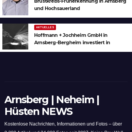
Brustkrebs-Früherkennung in Arnsberg
und Hochsauerland
AKTUELLES
Hoffmann + Jochheim GmbH in
Arnsberg-Bergheim investiert in
hochmoderne 3D Lasertechnik für
Schneid- und Schweissanwendungen
Arnsberg | Neheim |
Hüsten NEWS
Kostenlose Nachrichten, Informationen und Fotos – über