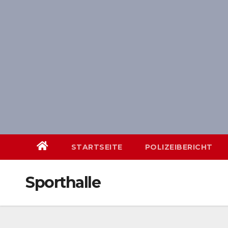
Skip
springen
to
content
STARTSEITE
POLIZEIBERICHT
Sporthalle