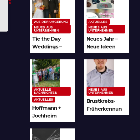
AUS DER UMGEBUNG
AKTUELLES
NEUES AUS
NEUES AUS
UNTERNEHMEN
UNTERNEHMEN
Tie the Day
Neues Jahr –
Weddings –
Neue Ideen
Hochzeitsplan
und unzählige
ung im
Möglichkeiten
Sauerland &
für kreative
Ruhrgebiet
Köpfe
AKTUELLE
NEUES AUS
NACHRICHTEN
UNTERNEHMEN
AKTUELLES
Brustkrebs-
Hoffmann +
Früherkennun
Jochheim
g in Arnsberg
GmbH setzt
und
Denkmal der
Hochsauerland
Leuchtenindus