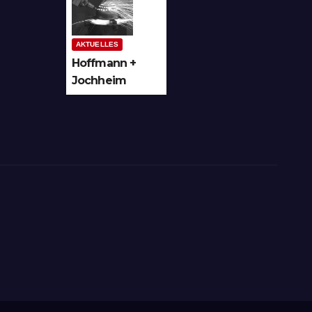
trie auf
Bergheim
AKTUELLES
Hoffmann +
Jochheim
GmbH in
Arnsberg-
Bergheim
investiert in
hochmoderne
3D
Lasertechnik
für Schneid-
und
Schweissanwe
ndungen