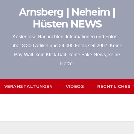
Arnsberg | Neheim |
Hüsten NEWS
Kostenlose Nachrichten, Informationen und Fotos –
über 8.300 Artikel und 34.000 Fotos seit 2007. Keine
Pay-Wall, kein Klick-Bait, keine Fake-News, keine
Hetze.
VERANSTALTUNGEN
VIDEOS
RECHTLICHES