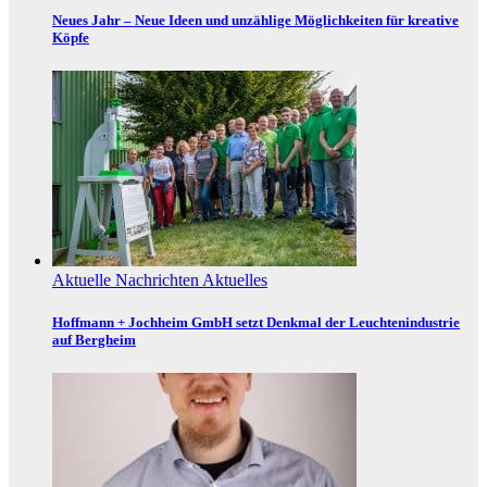
Neues Jahr – Neue Ideen und unzählige Möglichkeiten für kreative
Köpfe
Aktuelle Nachrichten
Aktuelles
Hoffmann + Jochheim GmbH setzt Denkmal der Leuchtenindustrie
auf Bergheim