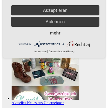
Akzeptieren
Ablehnen
mehr
Aus der Umgebung
Neues aus Unternehmen
Powered by
&
Tie the Day Weddings – Hochzeitsplanung im Sauerland &
Ruhrgebiet
Impressum
|
Datenschutzerklärung
Aktuelles
Neues aus Unternehmen