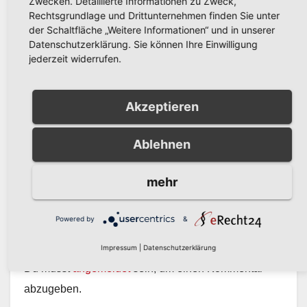
Zwecken. Detaillierte Informationen zu Zweck,
Rechtsgrundlage und Drittunternehmen finden Sie unter
der Schaltfläche „Weitere Informationen“ und in unserer
Datenschutzerklärung. Sie können Ihre Einwilligung
jederzeit widerrufen.
AKTUELLES
Landesweiter Warntag am
Donnerstag, 12. März 2026
Akzeptieren
MÄRZ 6, 2026
PRESSESTELLE STADT
ARNSBERG
Ablehnen
mehr
Powered by
&
Schreibe einen Kommentar
Impressum
|
Datenschutzerklärung
Du musst
angemeldet
sein, um einen Kommentar
abzugeben.