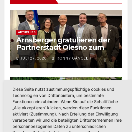
AKTUELLES
Arnsberger gratulieren der
Partnerstadt Olesno zum
800-jährigen Stadtjubiläum
JULI 27, 2026
RONNY GÄNGLER
Diese Seite nutzt zustimmungspflichtige cookies und
Technologien von Drittanbietern, um bestimmte
AKTUELLES
Funktionen einzubinden. Wenn Sie auf die Schaltfläche
Schützenfest Bachum 2026:
„Alle akzeptieren“ klicken, werden diese Funktionen
Fotos und Video vom
aktiviert (Zustimmung). Nach Erteilung der Einwilligung
Festzug in Bachum jetzt
verarbeiten wir und die beteiligten Drittunternehmen Ihre
JULI 20, 2026
RONNY GÄNGLER
personenbezogenen Daten zu unterschiedlichen
online