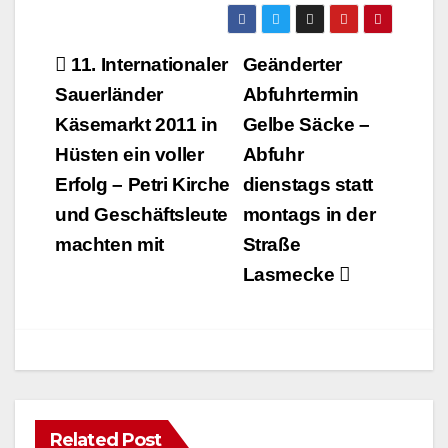
Beitragsnavigation
11. Internationaler
Geänderter
Sauerländer
Abfuhrtermin
Käsemarkt 2011 in
Gelbe Säcke –
Hüsten ein voller
Abfuhr
Erfolg – Petri Kirche
dienstags statt
und Geschäftsleute
montags in der
machten mit
Straße
Lasmecke
Related Post