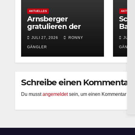
AKTUELLES
AKTUELL
Arnsberger
Schü
gratulieren der
Bac
Partnerstadt
Foto
JULI 27, 2026
RONNY
JULI 
Olesno zum 800-
vom 
jährigen
Bach
GÄNGLER
GÄNGL
Stadtjubiläum
onli
Schreibe einen Kommentar
Du musst
angemeldet
sein, um einen Kommentar ab