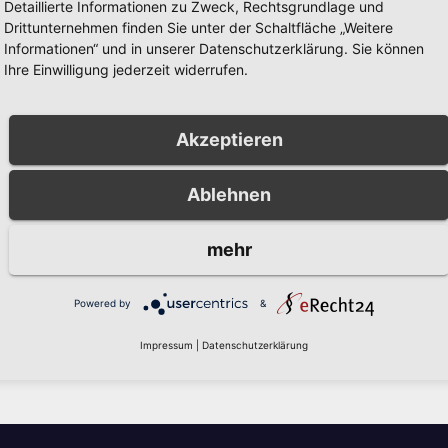
Detaillierte Informationen zu Zweck, Rechtsgrundlage und
Drittunternehmen finden Sie unter der Schaltfläche „Weitere
ES
AKTUELLES
Informationen“ und in unserer Datenschutzerklärung. Sie können
tzenfest
Landesweiter
Ihre Einwilligung jederzeit widerrufen.
hum 2026:
Warntag am
s und Video
Donnerstag, 12.
20, 2026
RONNY
MÄRZ 6, 2026
Festzug in
März 2026
Akzeptieren
um jetzt
ER
PRESSESTELLE STADT ARN
ne
Ablehnen
mehr
Powered by
&
zugeben.
Impressum
|
Datenschutzerklärung