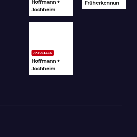
Hoffmann +
Früherkennun
Jochheim
g in Arnsberg
GmbH setzt
und
Denkmal der
Hochsauerland
Leuchtenindus
trie auf
Bergheim
AKTUELLES
Hoffmann +
Jochheim
GmbH in
Arnsberg-
Bergheim
investiert in
hochmoderne
3D
Lasertechnik
für Schneid-