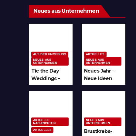
Neues aus Unternehmen
AUS DER UMGEBUNG
AKTUELLES
NEUES AUS
NEUES AUS
UNTERNEHMEN
UNTERNEHMEN
Tie the Day
Neues Jahr –
Weddings –
Neue Ideen
Hochzeitsplan
und unzählige
ung im
Möglichkeiten
Sauerland &
für kreative
Ruhrgebiet
Köpfe
AKTUELLE
NEUES AUS
NACHRICHTEN
UNTERNEHMEN
AKTUELLES
Brustkrebs-