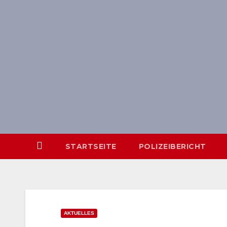
Skip
springen
to
content
STARTSEITE
POLIZEIBERICHT
AKTUELLES