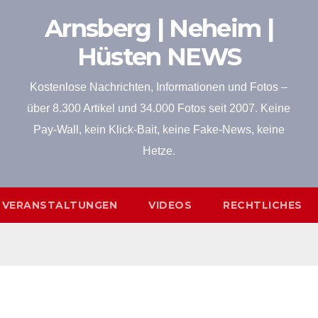
Arnsberg | Neheim |
Hüsten NEWS
Kostenlose Nachrichten, Informationen und Fotos –
über 8.300 Artikel und 34.000 Fotos seit 2007. Keine
Pay-Wall, kein Klick-Bait, keine Fake-News, keine
Hetze.
VERANSTALTUNGEN
VIDEOS
RECHTLICHES