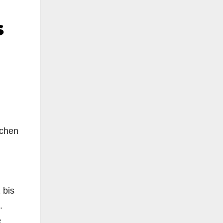
s
schen
 bis
.
e