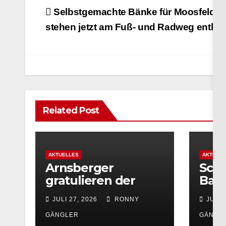
Beitragsnavigation
Selbstgemachte Bänke für Moosfelde 
stehen jetzt am Fuß- und Radweg entlan
Related Post
AKTUELLES
AKTUELL
Arnsberger
Schü
gratulieren der
Bac
Partnerstadt
Foto
JULI 27, 2026
RONNY
JULI 
Olesno zum 800-
vom 
jährigen
Bach
GÄNGLER
GÄNGL