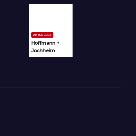
und
Denkmal der
Hochsauerland
Leuchtenindus
trie auf
Bergheim
AKTUELLES
Hoffmann +
Jochheim
GmbH in
Arnsberg-
Bergheim
investiert in
hochmoderne
3D
Lasertechnik
für Schneid-
und
Schweissanwe
ndungen