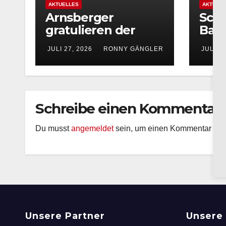
AKTUELLES
AKTUELL
Arnsberger
Schü
gratulieren der
Bac
Partnerstadt
Foto
JULI 27, 2026
RONNY GÄNGLER
JULI 20
Olesno zum 800-
vom 
jährigen
Bach
Stadtjubiläum
onli
Schreibe einen Kommentar
Du musst
angemeldet
sein, um einen Kommentar ab
Unsere Partner
Unsere 