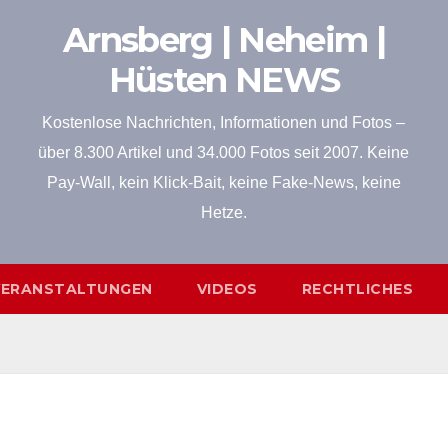
Arnsberg | Neheim |
Hüsten NEWS
Kostenlose Nachrichten, Informationen und Fotos –
über 8.300 Artikel und 34.000 Fotos seit 2007. Keine
Pay-Wall, kein Klick-Bait, keine Fake-News, keine
Hetze.
VERANSTALTUNGEN
VIDEOS
RECHTLICHES