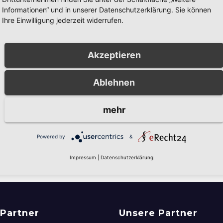
Landesweiter
ES
Informationen“ und in unserer Datenschutzerklärung. Sie können
Warntag am
tzenfest
Ihre Einwilligung jederzeit widerrufen.
Donnerstag, 12.
hum 2026:
MÄRZ 6, 2026
PRESSESTE
März 2026
s und Video
, 2026
RONNY GÄNGLER
STADT ARNSBERG
Festzug in
Akzeptieren
um jetzt
ne
Ablehnen
mehr
zugeben.
Powered by
&
Impressum
|
Datenschutzerklärung
Partner
Unsere Partner