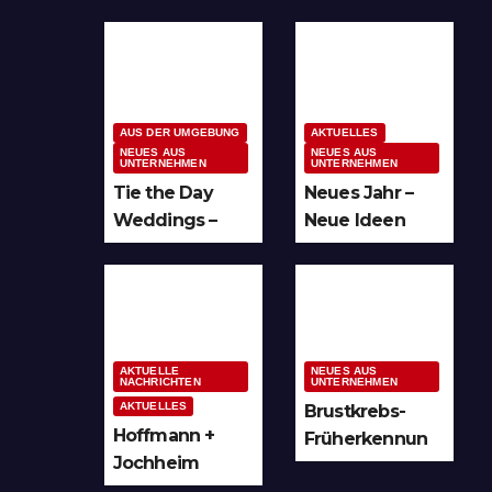
AUS DER UMGEBUNG
AKTUELLES
NEUES AUS
NEUES AUS
UNTERNEHMEN
UNTERNEHMEN
Tie the Day
Neues Jahr –
Weddings –
Neue Ideen
Hochzeitsplan
und unzählige
ung im
Möglichkeiten
Sauerland &
für kreative
Ruhrgebiet
Köpfe
AKTUELLE
NEUES AUS
NACHRICHTEN
UNTERNEHMEN
AKTUELLES
Brustkrebs-
Hoffmann +
Früherkennun
Jochheim
g in Arnsberg
GmbH setzt