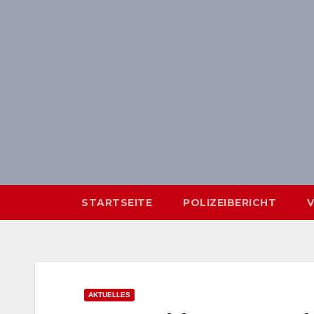
Skip
springen
to
content
STARTSEITE
POLIZEIBERICHT
AKTUELLES