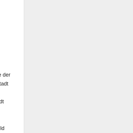
e der
tadt
dt
ld