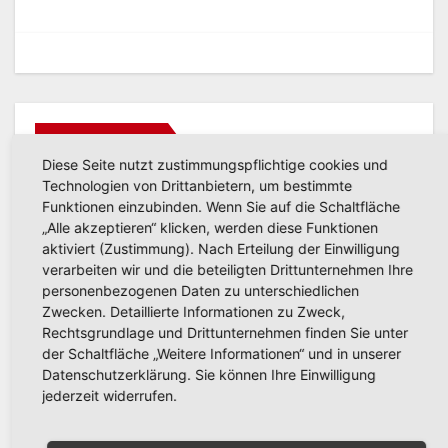
Related Post
Diese Seite nutzt zustimmungspflichtige cookies und
Technologien von Drittanbietern, um bestimmte
Funktionen einzubinden. Wenn Sie auf die Schaltfläche
„Alle akzeptieren“ klicken, werden diese Funktionen
aktiviert (Zustimmung). Nach Erteilung der Einwilligung
AKTUELLES
verarbeiten wir und die beteiligten Drittunternehmen Ihre
Arnsberger gratulieren der
personenbezogenen Daten zu unterschiedlichen
Partnerstadt Olesno zum
Zwecken. Detaillierte Informationen zu Zweck,
800-jährigen Stadtjubiläum
Rechtsgrundlage und Drittunternehmen finden Sie unter
JULI 27, 2026
RONNY GÄNGLER
der Schaltfläche „Weitere Informationen“ und in unserer
Datenschutzerklärung. Sie können Ihre Einwilligung
jederzeit widerrufen.