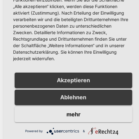
„Alle akzeptieren“ klicken, werden diese Funktionen
aktiviert (Zustimmung). Nach Erteilung der Einwilligung
verarbeiten wir und die beteiligten Drittunternehmen Ihre
personenbezogenen Daten zu unterschiedlichen
AKTUELLES
Zwecken. Detaillierte Informationen zu Zweck,
Schützenfest Bachum 2026:
Rechtsgrundlage und Drittunternehmen finden Sie unter
Fotos und Video vom
der Schaltfläche „Weitere Informationen“ und in unserer
Festzug in Bachum jetzt
Datenschutzerklärung. Sie können Ihre Einwilligung
JULI 20, 2026
RONNY GÄNGLER
online
jederzeit widerrufen.
Akzeptieren
AKTUELLES
Landesweiter Warntag am
Ablehnen
Donnerstag, 12. März 2026
mehr
MÄRZ 6, 2026
PRESSESTELLE STADT
ARNSBERG
Powered by
&