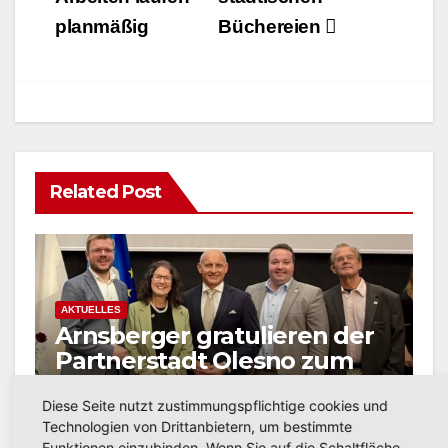
planmäßig
Büchereien
Related Post
AKTUELLES
Arnsberger gratulieren der
Partnerstadt Olesno zum
800-jährigen Stadtjubiläum
JULI 27, 2026
RONNY GÄNGLER
Diese Seite nutzt zustimmungspflichtige cookies und
Technologien von Drittanbietern, um bestimmte
Funktionen einzubinden. Wenn Sie auf die Schaltfläche