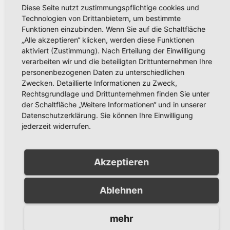
Diese Seite nutzt zustimmungspflichtige cookies und
Partnerstadt Olesno zum
Technologien von Drittanbietern, um bestimmte
800-jährigen Stadtjubiläum
Funktionen einzubinden. Wenn Sie auf die Schaltfläche
JULI 27, 2026
RONNY GÄNGLER
„Alle akzeptieren“ klicken, werden diese Funktionen
aktiviert (Zustimmung). Nach Erteilung der Einwilligung
verarbeiten wir und die beteiligten Drittunternehmen Ihre
personenbezogenen Daten zu unterschiedlichen
Zwecken. Detaillierte Informationen zu Zweck,
Rechtsgrundlage und Drittunternehmen finden Sie unter
AKTUELLES
der Schaltfläche „Weitere Informationen“ und in unserer
Schützenfest Bachum 2026:
Datenschutzerklärung. Sie können Ihre Einwilligung
Fotos und Video vom
jederzeit widerrufen.
Festzug in Bachum jetzt
JULI 20, 2026
RONNY GÄNGLER
online
Akzeptieren
Ablehnen
AKTUELLES
Landesweiter Warntag am
mehr
Donnerstag, 12. März 2026