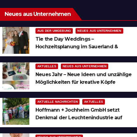
Neues aus Unternehmen
AUS DER UMGEBUNG
NEUES AUS UNTERNEHMEN
Tie the Day Weddings –
Hochzeitsplanung im Sauerland &
Ruhrgebiet
AKTUELLES
NEUES AUS UNTERNEHMEN
Neues Jahr – Neue Ideen und unzählige
Möglichkeiten für kreative Köpfe
AKTUELLE NACHRICHTEN
AKTUELLES
Hoffmann + Jochheim GmbH setzt
Denkmal der Leuchtenindustrie auf
Bergheim