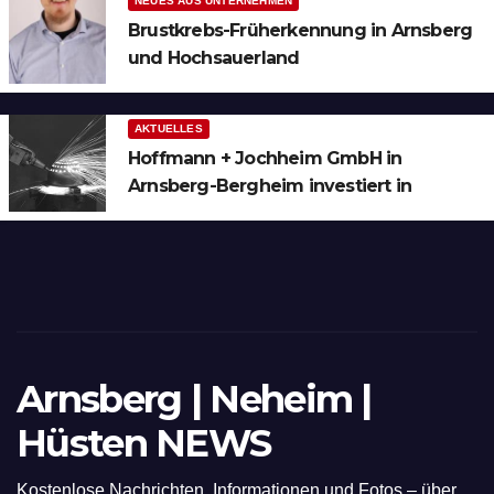
NEUES AUS UNTERNEHMEN
Brustkrebs-Früherkennung in Arnsberg
und Hochsauerland
AKTUELLES
Hoffmann + Jochheim GmbH in
Arnsberg-Bergheim investiert in
hochmoderne 3D Lasertechnik für
Schneid- und Schweissanwendungen
Arnsberg | Neheim |
Hüsten NEWS
Kostenlose Nachrichten, Informationen und Fotos – über