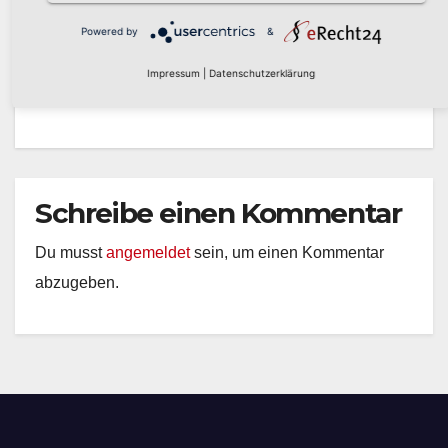
Powered by
&
MÄRZ 6, 2026
PRESSESTELLE STADT
ARNSBERG
Impressum
|
Datenschutzerklärung
Schreibe einen Kommentar
Du musst
angemeldet
sein, um einen Kommentar
abzugeben.