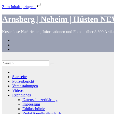
Zum Inhalt springen
Skip
Arnsberg | Neheim | Hüsten N
to
content
Kostenlose Nachrichten, Informationen und Fotos – über 8.300 Artike
Startseite
Polizeibericht
Veranstaltungen
Videos
Rechtliches
Datenschutzerklärung
Impressum
Ethikrichtlinie
Redaktionelle Standards