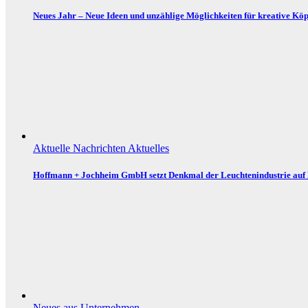
Neues Jahr – Neue Ideen und unzählige Möglichkeiten für kreative Köp
Aktuelle Nachrichten
Aktuelles
Hoffmann + Jochheim GmbH setzt Denkmal der Leuchtenindustrie auf
Neues aus Unternehmen