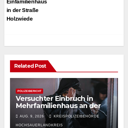
Einfamilienhaus
in der Straße
Holzwiede
Related Post
POLIZEIBERICHT
Versuchter Einbruch in
Mehrfamilienhaus an der
Uferstraße in Arnsberg
AUG. 9, 2026
KREISPOLIZEIBEHÖRDE
HOCHSAUERLANDKREIS