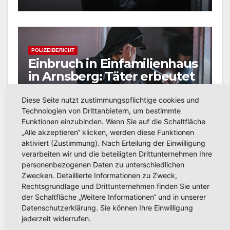
POLIZEIBERICHT
Einbruch in Einfamilienhaus
in Arnsberg: Täter erbeutet
Bargeld und Elektronik
AUG. 8, 2026
KREISPOLIZEIBEHÖRDE
Diese Seite nutzt zustimmungspflichtige cookies und
Technologien von Drittanbietern, um bestimmte
HOCHSAUERLANDKREIS
Funktionen einzubinden. Wenn Sie auf die Schaltfläche
„Alle akzeptieren“ klicken, werden diese Funktionen
aktiviert (Zustimmung). Nach Erteilung der Einwilligung
verarbeiten wir und die beteiligten Drittunternehmen Ihre
personenbezogenen Daten zu unterschiedlichen
POLIZEIBERICHT
Zwecken. Detaillierte Informationen zu Zweck,
Versuchter Einbruch in
Rechtsgrundlage und Drittunternehmen finden Sie unter
Mehrfamilienhaus in Alt-
der Schaltfläche „Weitere Informationen“ und in unserer
Arnsberg: Polizei sucht
Datenschutzerklärung. Sie können Ihre Einwilligung
AUG. 6, 2026
KREISPOLIZEIBEHÖRDE
Zeugen
jederzeit widerrufen.
HOCHSAUERLANDKREIS