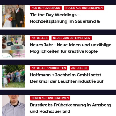
AUS DER UMGEBUNG
NEUES AUS UNTERNEHMEN
Tie the Day Weddings –
Hochzeitsplanung im Sauerland &
Ruhrgebiet
AKTUELLES
NEUES AUS UNTERNEHMEN
Neues Jahr – Neue Ideen und unzählige
Möglichkeiten für kreative Köpfe
AKTUELLE NACHRICHTEN
AKTUELLES
Hoffmann + Jochheim GmbH setzt
Denkmal der Leuchtenindustrie auf
Bergheim
NEUES AUS UNTERNEHMEN
Brustkrebs-Früherkennung in Arnsberg
und Hochsauerland