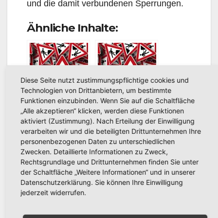
und die damit verbundenen Sperrungen.
Ähnliche Inhalte:
Diese Seite nutzt zustimmungspflichtige cookies und
Technologien von Drittanbietern, um bestimmte
Funktionen einzubinden. Wenn Sie auf die Schaltfläche
Stadtwerke
Stadtwerke
„Alle akzeptieren“ klicken, werden diese Funktionen
Arnsberg:
Arnsberg
aktiviert (Zustimmung). Nach Erteilung der Einwilligung
verarbeiten wir und die beteiligten Drittunternehmen Ihre
Baustelle und
GmbH
personenbezogenen Daten zu unterschiedlichen
Sperrung
informiert:
Zwecken. Detaillierte Informationen zu Zweck,
Schwester-
Tiefbauarbeite
Rechtsgrundlage und Drittunternehmen finden Sie unter
Aicharda-
n auf
der Schaltfläche „Weitere Informationen“ und in unserer
Straße
Bergheim
Datenschutzerklärung. Sie können Ihre Einwilligung
beginnen
jederzeit widerrufen.
Die Stadtwerke
Die Stadtwerke
morgen
Arnsberg
informieren: