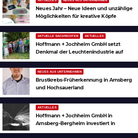
AKTUELLES
NEUES AUS UNTERNEHMEN
Neues Jahr – Neue Ideen und unzählige
Möglichkeiten für kreative Köpfe
AKTUELLE NACHRICHTEN
AKTUELLES
Hoffmann + Jochheim GmbH setzt
Denkmal der Leuchtenindustrie auf
Bergheim
NEUES AUS UNTERNEHMEN
Brustkrebs-Früherkennung in Arnsberg
und Hochsauerland
AKTUELLES
Hoffmann + Jochheim GmbH in
Arnsberg-Bergheim investiert in
hochmoderne 3D Lasertechnik für