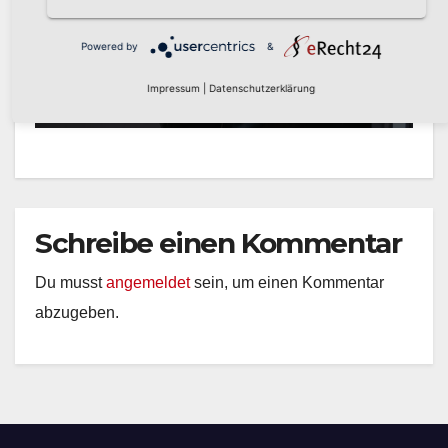
Einbruch in Musterhaus in
Arnsberg-Niedereimer:
Polizei sucht Zeugen
Powered by
&
AUG. 5, 2026
KREISPOLIZEIBEHÖRDE
Impressum
|
Datenschutzerklärung
HOCHSAUERLANDKREIS
Schreibe einen Kommentar
Du musst
angemeldet
sein, um einen Kommentar
abzugeben.