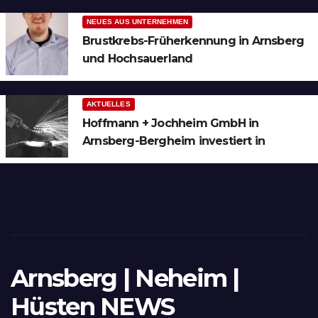
NEUES AUS UNTERNEHMEN
Brustkrebs-Früherkennung in Arnsberg
und Hochsauerland
AKTUELLES
Hoffmann + Jochheim GmbH in
Arnsberg-Bergheim investiert in
hochmoderne 3D Lasertechnik für
Schneid- und Schweissanwendungen
Arnsberg | Neheim |
Hüsten NEWS