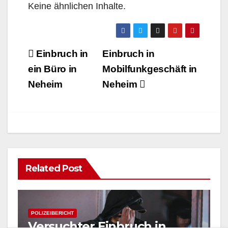
Keine ähnlichen Inhalte.
Beitragsnavigation
Einbruch in
Einbruch in
ein Büro in
Mobilfunkgeschäft in
Neheim
Neheim
Related Post
POLIZEIBERICHT
Versuchter Einbruch in