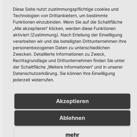
Mehrfamilienhaus in Alt-
Diese Seite nutzt zustimmungspflichtige cookies und
Arnsberg: Polizei sucht
Technologien von Drittanbietern, um bestimmte
AUG. 6, 2026
KREISPOLIZEIBEHÖRDE
Zeugen
Funktionen einzubinden. Wenn Sie auf die Schaltfläche
HOCHSAUERLANDKREIS
„Alle akzeptieren“ klicken, werden diese Funktionen
aktiviert (Zustimmung). Nach Erteilung der Einwilligung
verarbeiten wir und die beteiligten Drittunternehmen Ihre
personenbezogenen Daten zu unterschiedlichen
Zwecken. Detaillierte Informationen zu Zweck,
Rechtsgrundlage und Drittunternehmen finden Sie unter
POLIZEIBERICHT
Schwerer Fahrradunfall in
der Schaltfläche „Weitere Informationen“ und in unserer
Datenschutzerklärung. Sie können Ihre Einwilligung
Alt-Arnsberg: Polizei sucht
jederzeit widerrufen.
Zeugen
AUG. 5, 2026
KREISPOLIZEIBEHÖRDE
HOCHSAUERLANDKREIS
Akzeptieren
Ablehnen
POLIZEIBERICHT
mehr