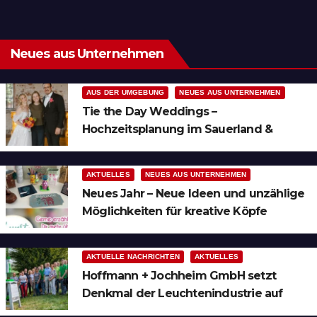
Neues aus Unternehmen
AUS DER UMGEBUNG
NEUES AUS UNTERNEHMEN
Tie the Day Weddings –
Hochzeitsplanung im Sauerland &
Ruhrgebiet
AKTUELLES
NEUES AUS UNTERNEHMEN
Neues Jahr – Neue Ideen und unzählige
Möglichkeiten für kreative Köpfe
AKTUELLE NACHRICHTEN
AKTUELLES
Hoffmann + Jochheim GmbH setzt
Denkmal der Leuchtenindustrie auf
Bergheim