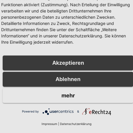
Funktionen aktiviert (Zustimmung). Nach Erteilung der Einwilligung
verarbeiten wir und die beteiligten Drittunternehmen Ihre
personenbezogenen Daten zu unterschiedlichen Zwecken.
Detaillierte Informationen zu Zweck, Rechtsgrundlage und
Drittunternehmen finden Sie unter der Schaltfläche „Weitere
Informationen“ und in unserer Datenschutzerklärung. Sie können
Ihre Einwilligung jederzeit widerrufen.
Akzeptieren
Ablehnen
mehr
usgebaut –
450 Menschen in Arnsberg mit der
lich
Ehrenamtskarte NRW ausgezeichne
Powered by
&
Impressum
|
Datenschutzerklärung