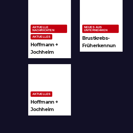
ung im
Möglichkeiten
Sauerland &
für kreative
Ruhrgebiet
Köpfe
AKTUELLE
NEUES AUS
NACHRICHTEN
UNTERNEHMEN
AKTUELLES
Brustkrebs-
Hoffmann +
Früherkennun
Jochheim
g in Arnsberg
GmbH setzt
und
Denkmal der
Hochsauerland
Leuchtenindus
trie auf
Bergheim
AKTUELLES
Hoffmann +
Jochheim
GmbH in
Arnsberg-
Bergheim