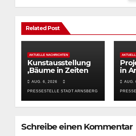
Related Post
AKTUELLE NACHRICHTEN
AKTUELL
Kunstausstellung
Proj
‚Bäume in Zeiten
in A
kreativer
ehr
AUG. 6, 2026
AUG. 
Unvernunft‘ im
Tier
Bürgerzentrum
PRESSESTELLE STADT ARNSBERG
PRESSE
Arnsberg
Schreibe einen Kommentar