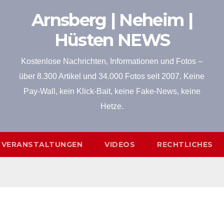
Arnsberg | Neheim |
Hüsten NEWS
Kostenlose Nachrichten, Informationen und Fotos –
über 8.300 Artikel und 34.000 Fotos seit 2007. Keine
Pay-Wall, kein Klick-Bait, keine Fake-News, keine
Hetze.
VERANSTALTUNGEN
VIDEOS
RECHTLICHES