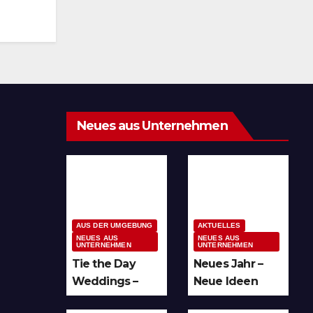
Neues aus Unternehmen
AUS DER UMGEBUNG
AKTUELLES
NEUES AUS
NEUES AUS
UNTERNEHMEN
UNTERNEHMEN
Tie the Day
Neues Jahr –
Weddings –
Neue Ideen
Hochzeitsplan
und unzählige