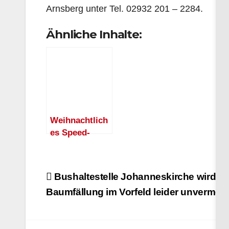
Arnsberg unter Tel. 02932 201 – 2284.
Ähnliche Inhalte:
Weihnachtlich
es Speed-
Dating für
Menschen ab
55 Jahren
Beitragsnavigation
Bushaltestelle Johanneskirche wird a
Baumfällung im Vorfeld leider unvermeid