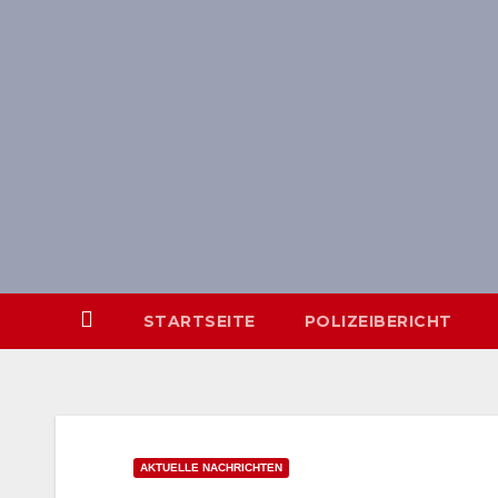
Skip
springen
to
content
STARTSEITE
POLIZEIBERICHT
AKTUELLE NACHRICHTEN