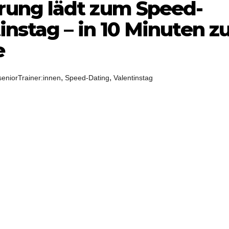
ung lädt zum Speed-
nstag – in 10 Minuten z
e
,
,
seniorTrainer:innen
Speed-Dating
Valentinstag