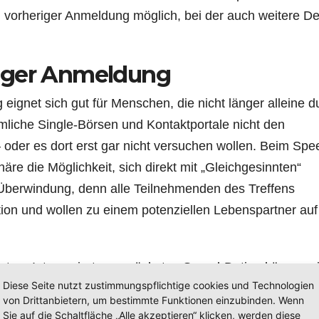
 vorheriger Anmeldung möglich, bei der auch weitere De
riger Anmeldung
gnet sich gut für Menschen, die nicht länger alleine d
iche Single-Börsen und Kontaktportale nicht den
der es dort erst gar nicht versuchen wollen. Beim Spe
e die Möglichkeit, sich direkt mit „Gleichgesinnten“
Überwindung, denn alle Teilnehmenden des Treffens
tion und wollen zu einem potenziellen Lebenspartner auf
artner Interessierte am nächsten Speed-Dating können s
Diese Seite nutzt zustimmungspflichtige cookies und Technologien
in anmelden:
christina.albers@gmx.de
oder per Telefon u
von Drittanbietern, um bestimmte Funktionen einzubinden. Wenn
tung gibt es auch bei der Engagementförderung der Stad
Sie auf die Schaltfläche „Alle akzeptieren“ klicken, werden diese