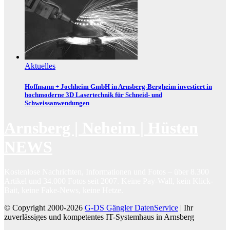
Aktuelles
Hoffmann + Jochheim GmbH in Arnsberg-Bergheim investiert in
hochmoderne 3D Lasertechnik für Schneid- und
Schweissanwendungen
Arnsberg | Neheim | Hüsten
NEWS
Kostenlose Nachrichten, Informationen und Fotos – über 8.300
Artikel und 34.000 Fotos seit 2007. Keine Pay-Wall, kein Klick-
Bait, keine Fake-News, keine Hetze.
© Copyright 2000-2026
G-DS Gängler DatenService
| Ihr
zuverlässiges und kompetentes IT-Systemhaus in Arnsberg