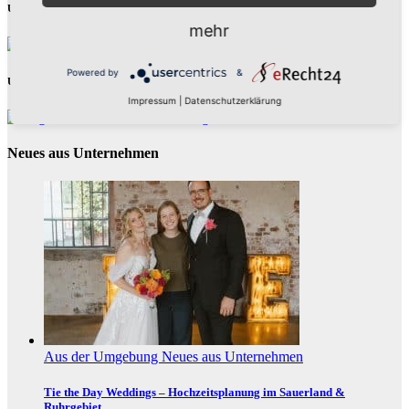
Unsere Partner
mehr
Powered by
&
Unsere Partner
Impressum
|
Datenschutzerklärung
Neues aus Unternehmen
Aus der Umgebung
Neues aus Unternehmen
Tie the Day Weddings – Hochzeitsplanung im Sauerland &
Ruhrgebiet