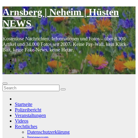
Zum
Inhalt
Skip
Arnsberg | Neheim | Hüsten
springen
to
content
NEWS
Kostenlose Nachrichten, Informationen und Fotos – über 8.300
Artikel und 34.000 Fotos seit 2007. Keine Pay-Wall, kein Klick-
Bait, keine Fake-News, keine Hetze.
Startseite
Polizeibericht
Veranstaltungen
Videos
Rechtliches
Datenschutzerklärung
Impressum