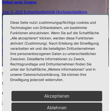
Polizei sucht Zeugen
Aug. 6, 2026
Kreispolizeibehörde Hochsauerlandkreis
Polizeibericht
Diese Seite nutzt zustimmungspflichtige cookies und
Schwerer Fahrradunfall in Alt-Arnsberg: Polizei sucht Zeugen
Technologien von Drittanbietern, um bestimmte
Funktionen einzubinden. Wenn Sie auf die Schaltfläche
Aug. 5, 2026
Kreispolizeibehörde Hochsauerlandkreis
„Alle akzeptieren“ klicken, werden diese Funktionen
Polizeibericht
aktiviert (Zustimmung). Nach Erteilung der Einwilligung
verarbeiten wir und die beteiligten Drittunternehmen
Einbruch in Musterhaus in Arnsberg-Niedereimer: Polizei
Ihre personenbezogenen Daten zu unterschiedlichen
sucht Zeugen
Zwecken. Detaillierte Informationen zu Zweck,
Rechtsgrundlage und Drittunternehmen finden Sie
Aug. 5, 2026
Kreispolizeibehörde Hochsauerlandkreis
unter der Schaltfläche „Weitere Informationen“ und in
Schreibe einen Kommentar
unserer Datenschutzerklärung. Sie können Ihre
Einwilligung jederzeit widerrufen.
Du musst
angemeldet
sein, um einen Kommentar abzugeben.
Unsere Partner
Akzeptieren
Ablehnen