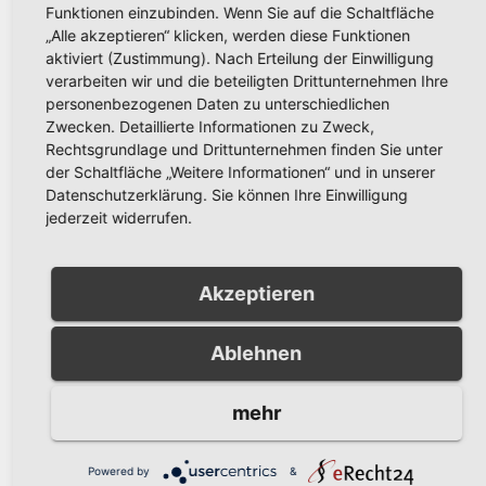
Funktionen einzubinden. Wenn Sie auf die Schaltfläche
„Alle akzeptieren“ klicken, werden diese Funktionen
Arnsberg – Stadt bittet darum, auf
aktiviert (Zustimmung). Nach Erteilung der Einwilligung
verarbeiten wir und die beteiligten Drittunternehmen Ihre
privaten Fahrzeugverkehr zu verzichten
personenbezogenen Daten zu unterschiedlichen
Zwecken. Detaillierte Informationen zu Zweck,
Rechtsgrundlage und Drittunternehmen finden Sie unter
der Schaltfläche „Weitere Informationen“ und in unserer
DWD weist auf mögliche
Datenschutzerklärung. Sie können Ihre Einwilligung
jederzeit widerrufen.
schwere Gewitter in Arnsberg hin
Akzeptieren
Beitragsnavigation
Unwetterwarnung für
DWD weist auf
Ablehnen
Arnsberg: DWD warnt
mögliche
vor schwerem Gewitter
schwere
mehr
mit Orkanböen und
Gewitter in
Hagel
Arnsberg hin
Powered by
&