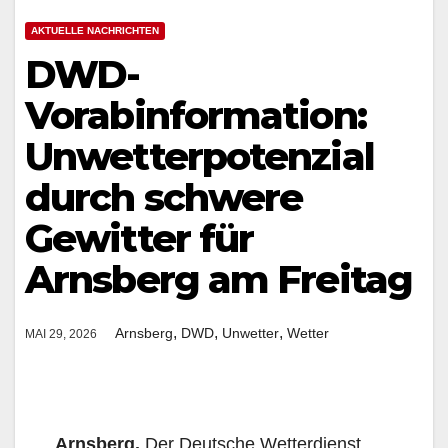
AKTUELLE NACHRICHTEN
DWD-
Vorabinformation:
Unwetterpotenzial
durch schwere
Gewitter für
Arnsberg am Freitag
,
,
,
Arnsberg
DWD
Unwetter
Wetter
MAI 29, 2026
Arnsberg.
Der Deutsche Wetterdienst