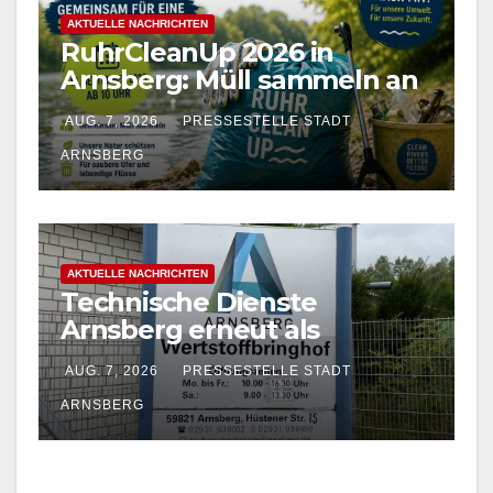
AKTUELLE NACHRICHTEN
RuhrCleanUp 2026 in
Arnsberg: Müll sammeln an
vier Standorten am 12.
AUG. 7, 2026
PRESSESTELLE STADT
September
ARNSBERG
AKTUELLE NACHRICHTEN
Technische Dienste
Arnsberg erneut als
Entsorgungsfachbetrieb
AUG. 7, 2026
PRESSESTELLE STADT
zertifiziert
ARNSBERG