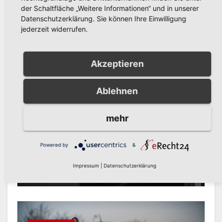
der Schaltfläche „Weitere Informationen“ und in unserer
Einbruch in Einfamilienhaus
Datenschutzerklärung. Sie können Ihre Einwilligung
in Arnsberg: Täter erbeutet
jederzeit widerrufen.
Bargeld und Elektronik
AUG. 8, 2026
KREISPOLIZEIBEHÖRDE
HOCHSAUERLANDKREIS
Akzeptieren
Ablehnen
POLIZEIBERICHT
mehr
Versuchter Einbruch in
Mehrfamilienhaus in Alt-
Powered by
&
Arnsberg: Polizei sucht
AUG. 6, 2026
KREISPOLIZEIBEHÖRDE
Zeugen
Impressum
|
Datenschutzerklärung
HOCHSAUERLANDKREIS