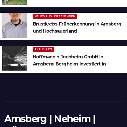
Bergheim
NEUES AUS UNTERNEHMEN
Brustkrebs-Früherkennung in Arnsberg
und Hochsauerland
AKTUELLES
Hoffmann + Jochheim GmbH in
Arnsberg-Bergheim investiert in
hochmoderne 3D Lasertechnik für
Schneid- und Schweissanwendungen
Arnsberg | Neheim |