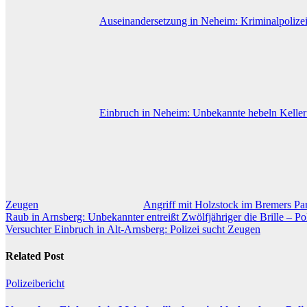
Auseinandersetzung in Neheim: Kriminalpolizei e
Einbruch in Neheim: Unbekannte hebeln Kellerf
Zeugen
Angriff mit Holzstock im Bremers Park:
Beitragsnavigation
Raub in Arnsberg: Unbekannter entreißt Zwölfjähriger die Brille – Po
Versuchter Einbruch in Alt-Arnsberg: Polizei sucht Zeugen
Related Post
Polizeibericht