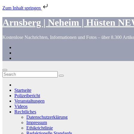
Zum Inhalt springen
Skip
Arnsberg | Neheim | Hüsten N
to
content
Kostenlose Nachrichten, Informationen und Fotos – über 8.300 Artike
Startseite
Polizeibericht
Veranstaltungen
Videos
Rechtliches
Datenschutzerklärung
Impressum
Ethikrichtlinie
Redaktionelle Standards