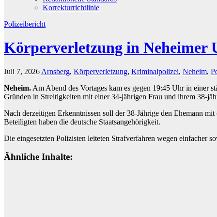
Korrekturrichtlinie
Polizeibericht
Körperverletzung in Neheimer U
Juli 7, 2026
Arnsberg
,
Körperverletzung
,
Kriminalpolizei
,
Neheim
,
Po
Neheim.
Am Abend des Vortages kam es gegen 19:45 Uhr in einer stä
Gründen in Streitigkeiten mit einer 34-jährigen Frau und ihrem 38-j
Nach derzeitigen Erkenntnissen soll der 38-Jährige den Ehemann mit 
Beteiligten haben die deutsche Staatsangehörigkeit.
Die eingesetzten Polizisten leiteten Strafverfahren wegen einfacher 
Ähnliche Inhalte: