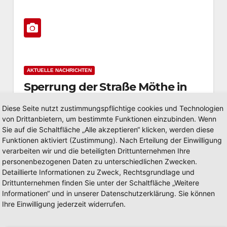
AKTUELLE NACHRICHTEN
Sperrung der Straße Möthe in
Hüsten wird ab 3. August
Diese Seite nutzt zustimmungspflichtige cookies und Technologien
aufgehoben
JULI 29, 2026
von Drittanbietern, um bestimmte Funktionen einzubinden. Wenn
Sie auf die Schaltfläche „Alle akzeptieren“ klicken, werden diese
Hüsten. Die Bauarbeiten in der Straße Möthe bis
Funktionen aktiviert (Zustimmung). Nach Erteilung der Einwilligung
zum neuen Kreisverkehr Stolte Ley sind
verarbeiten wir und die beteiligten Drittunternehmen Ihre
weitgehend abgeschlossen. Ab Montag, 3.
personenbezogenen Daten zu unterschiedlichen Zwecken.
Detaillierte Informationen zu Zweck, Rechtsgrundlage und
August…
Drittunternehmen finden Sie unter der Schaltfläche „Weitere
Informationen“ und in unserer Datenschutzerklärung. Sie können
Weiterlesen
Ihre Einwilligung jederzeit widerrufen.