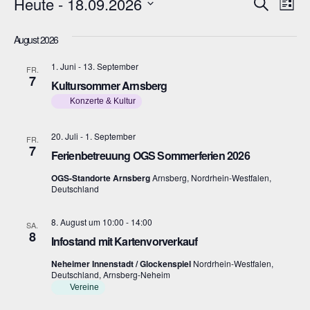
Veranstaltungen
V
V
Heute
 - 
18.09.2026
S
L
u
e
i
e
D
c
s
August 2026
h
r
a
r
t
e
e
a
t
1. Juni
-
13. September
FR.
a
7
n
Kultursommer Arnsberg
u
n
s
Konzerte & Kultur
m
s
t
w
20. Juli
-
1. September
FR.
t
a
7
ä
Ferienbetreuung OGS Sommerferien 2026
l
a
h
OGS-Standorte Arnsberg
Arnsberg, Nordrhein-Westfalen,
t
Deutschland
l
l
u
e
t
8. August um 10:00
-
14:00
SA.
n
n
8
Infostand mit Kartenvorverkauf
u
g
.
Neheimer Innenstadt / Glockenspiel
Nordrhein-Westfalen,
n
A
Deutschland, Arnsberg-Neheim
Vereine
g
n