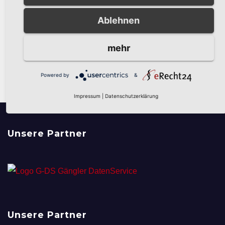
Veranstaltungen
Veran
Vorherige
Heute
Nächste
Ablehnen
Kalender abonnieren
mehr
Powered by
&
Impressum
|
Datenschutzerklärung
Unsere Partner
Unsere Partner