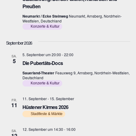
i
i
Preußen
o
c
Neumarkt / Ecke Steinweg
Neumarkt, Arnsberg, Nordrhein-
n
Westfalen, Deutschland
h
Konzerte & Kultur
t
September 2026
e
5. September um 20:00
-
22:00
SA.
n
5
Die Pubertäts-Docs
,
Sauerland-Theater
Feauxweg 9, Arnsberg, Nordrhein-Westfalen,
Deutschland
N
Konzerte & Kultur
a
11. September
-
15. September
v
FR.
11
Hüstener Kirmes 2026
i
Stadtfeste & Märkte
g
12. September um 14:30
-
16:00
SA.
a
12