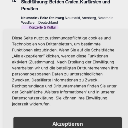
Stadtführung: Bei den Grafen, Kurfürsten und
t
Preußen
i
Neumarkt / Ecke Steinweg
Neumarkt, Arnsberg, Nordrhein-
Westfalen, Deutschland
o
Konzerte & Kultur
n
Diese Seite nutzt zustimmungspflichtige cookies und
12. September um 19:30
SA.
Technologien von Drittanbietern, um bestimmte
12
Der Sitzungspräsident Live
Funktionen einzubinden. Wenn Sie auf die Schaltfläche
„Alle akzeptieren“ klicken, werden diese Funktionen
Sauerlandtheater Arnsberg
Feauxweg 9, Arnsberg, Germany
aktiviert (Zustimmung). Nach Erteilung der Einwilligung
Konzerte & Kultur
verarbeiten wir und die beteiligten Drittunternehmen Ihre
personenbezogenen Daten zu unterschiedlichen
18. September um 18:00
-
19:30
Zwecken. Detaillierte Informationen zu Zweck,
FR.
18
Stadtführung: Mauern und Türme
Rechtsgrundlage und Drittunternehmen finden Sie unter
der Schaltfläche „Weitere Informationen“ und in unserer
Alter Markt / Maximilianbrunnen
Alter Markt, Arnsberg,
Datenschutzerklärung. Sie können Ihre Einwilligung
Nordrhein-Westfalen, Deutschland
jederzeit widerrufen.
Konzerte & Kultur
Akzeptieren