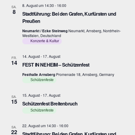
s
e
8. August um 14:30
-
16:00
SA.
i
8
n
Stadtführung: Bei den Grafen, Kurfürsten und
c
Preußen
S
h
Neumarkt / Ecke Steinweg
Neumarkt, Arnsberg, Nordrhein-
u
Westfalen, Deutschland
t
Konzerte & Kultur
c
e
h
n
14. August
-
17. August
FR.
14
-
FEST IN NEHEIM – Schützenfest
e
N
Festhalle Arnsberg
Promenade 18, Arnsberg, Germany
u
Schützenfeste
a
n
v
15. August
-
17. August
d
SA.
i
15
Schützenfest Breitenbruch
A
g
Schützenfeste
n
a
22. August um 14:30
-
16:00
t
SA.
s
22
Stadtführung: Bei den Grafen, Kurfürsten und