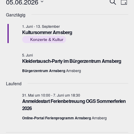
Veranstaltungen
V
V
05.06.2026
S
T
u
e
a
e
D
für
c
Ganztägig
g
h
r
a
r
e
5.
a
1. Juni
-
13. September
t
a
Kultursommer Arnsberg
Juni
n
u
Konzerte & Kultur
n
s
m
2026
s
t
5. Juni
w
Kleidertausch-Party im Bürgerzentrum Arnsberg
t
a
ä
Bürgerzentrum Arnsberg
Arnsberg
l
a
h
t
l
l
Laufend
u
e
t
31. Mai um 10:00
-
7. Juni um 18:30
n
Anmeldestart Ferienbetreuung OGS Sommerferien
n
u
g
2026
.
n
A
Online-Portal Ferienprogramm Arnsberg
Arnsberg
g
n