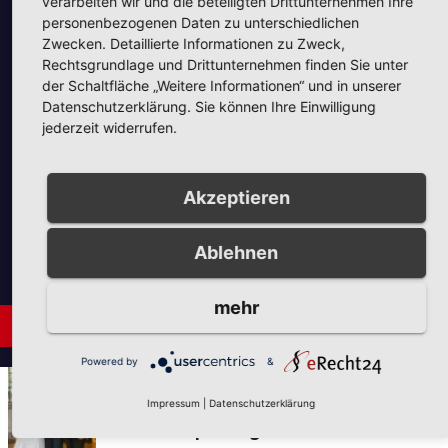
Unsere Partner
i
verarbeiten wir und die beteiligten Drittunternehmen Ihre
i
personenbezogenen Daten zu unterschiedlichen
o
Zwecken. Detaillierte Informationen zu Zweck,
c
n
Rechtsgrundlage und Drittunternehmen finden Sie unter
h
der Schaltfläche „Weitere Informationen“ und in unserer
Datenschutzerklärung. Sie können Ihre Einwilligung
t
jederzeit widerrufen.
e
Unsere Partner
n
Akzeptieren
,
Ablehnen
N
a
mehr
Neues aus Unternehmen
v
i
Powered by
&
AUS DER UMGEBUNG
NEUES AUS UNTERNEHMEN
g
Impressum
|
Datenschutzerklärung
Tie the Day Weddings –
a
Hochzeitsplanung im Sauerland &