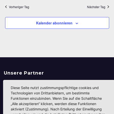
s
e
Vorheriger Tag
Nächster Tag
i
n
c
S
Kalender abonnieren
h
u
t
c
e
h
n
-
e
N
u
a
n
Unsere Partner
v
d
i
Diese Seite nutzt zustimmungspflichtige cookies und
A
g
Technologien von Drittanbietern, um bestimmte
Funktionen einzubinden. Wenn Sie auf die Schaltfläche
n
a
„Alle akzeptieren“ klicken, werden diese Funktionen
t
s
aktiviert (Zustimmung). Nach Erteilung der Einwilligung