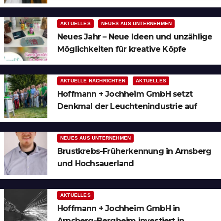
Ruhrgebiet
t
AKTUELLES
NEUES AUS UNTERNEHMEN
i
Neues Jahr – Neue Ideen und unzählige
o
Möglichkeiten für kreative Köpfe
n
AKTUELLE NACHRICHTEN
AKTUELLES
Hoffmann + Jochheim GmbH setzt
Denkmal der Leuchtenindustrie auf
Bergheim
NEUES AUS UNTERNEHMEN
Brustkrebs-Früherkennung in Arnsberg
und Hochsauerland
AKTUELLES
Hoffmann + Jochheim GmbH in
Arnsberg-Bergheim investiert in