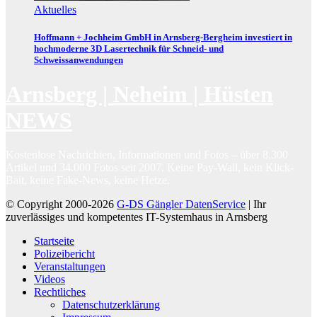
Aktuelles
Hoffmann + Jochheim GmbH in Arnsberg-Bergheim investiert in
hochmoderne 3D Lasertechnik für Schneid- und
Schweissanwendungen
Arnsberg | Neheim | Hüsten
NEWS
Kostenlose Nachrichten, Informationen und Fotos – über 8.300
Artikel und 34.000 Fotos seit 2007. Keine Pay-Wall, kein Klick-
Bait, keine Fake-News, keine Hetze.
© Copyright 2000-2026
G-DS Gängler DatenService
| Ihr
zuverlässiges und kompetentes IT-Systemhaus in Arnsberg
Startseite
Polizeibericht
Veranstaltungen
Videos
Rechtliches
Datenschutzerklärung