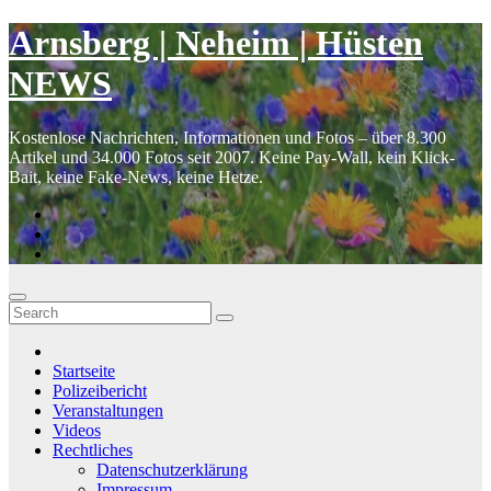
Skip
Arnsberg | Neheim | Hüsten
to
content
NEWS
Kostenlose Nachrichten, Informationen und Fotos – über 8.300
Artikel und 34.000 Fotos seit 2007. Keine Pay-Wall, kein Klick-
Bait, keine Fake-News, keine Hetze.
Startseite
Polizeibericht
Veranstaltungen
Videos
Rechtliches
Datenschutzerklärung
Impressum