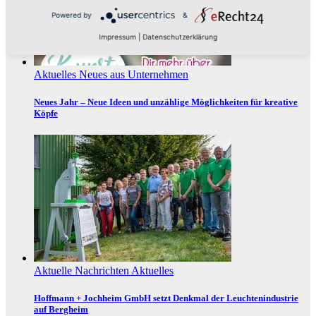
Powered by
&
Impressum
|
Datenschutzerklärung
Aktuelles
Neues aus Unternehmen
Neues Jahr – Neue Ideen und unzählige Möglichkeiten für kreative
Köpfe
Aktuelle Nachrichten
Aktuelles
Hoffmann + Jochheim GmbH setzt Denkmal der Leuchtenindustrie
auf Bergheim