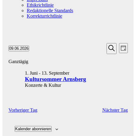
Ethikrichtlinie
Redaktionelle Standards
Korrekturrichtlinie
Veransta
Vera
Veranstaltungen
09.06.2026
Tag
Ansic
Suche
Datum
für
Suche
Navi
wählen.
Ganztägig
und
9.
Ansichten
Juni
1. Juni
-
13. September
Navigati
2026
Kultursommer Arnsberg
Konzerte & Kultur
Vorheriger Tag
Nächster Tag
Kalender abonnieren