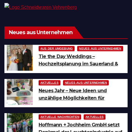
e
n
,
N
Neues aus Unternehmen
a
AUS DER UMGEBUNG
NEUES AUS UNTERNEHMEN
v
Tie the Day Weddings –
i
Hochzeitsplanung im Sauerland &
Ruhrgebiet
g
a
AKTUELLES
NEUES AUS UNTERNEHMEN
Neues Jahr – Neue Ideen und
t
unzählige Möglichkeiten für
i
kreative Köpfe
o
AKTUELLE NACHRICHTEN
AKTUELLES
n
Hoffmann + Jochheim GmbH setzt