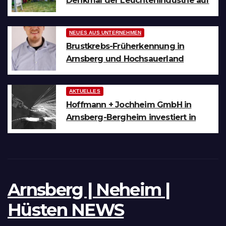
Denkmal der Leuchtenindustrie auf
Bergheim
NEUES AUS UNTERNEHMEN
Brustkrebs-Früherkennung in
Arnsberg und Hochsauerland
AKTUELLES
Hoffmann + Jochheim GmbH in
Arnsberg-Bergheim investiert in
hochmoderne 3D Lasertechnik für
Schneid- und
Schweissanwendungen
Arnsberg | Neheim |
Hüsten NEWS