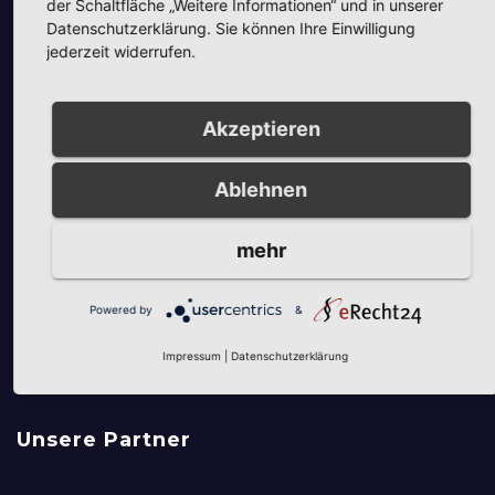
c
e
der Schaltfläche „Weitere Informationen“ und in unserer
h
n
Datenschutzerklärung. Sie können Ihre Einwilligung
jederzeit widerrufen.
-
e
Unsere Partner
N
u
Akzeptieren
a
n
v
d
Ablehnen
i
A
g
mehr
Unsere Partner
n
a
t
s
Powered by
&
i
i
Impressum
|
Datenschutzerklärung
o
c
n
h
Unsere Partner
t