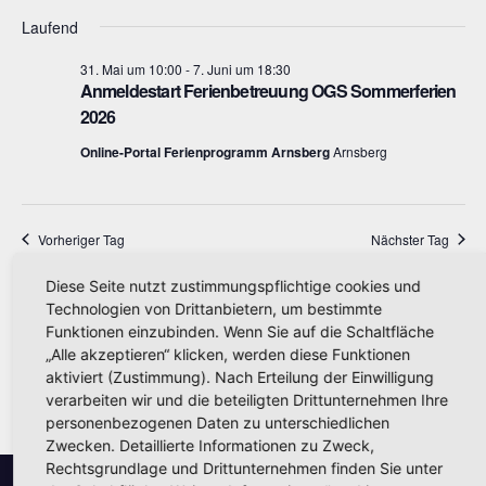
s
m
s
t
Laufend
w
t
a
ä
31. Mai um 10:00
-
7. Juni um 18:30
Anmeldestart Ferienbetreuung OGS Sommerferien
l
a
h
2026
t
l
l
Online-Portal Ferienprogramm Arnsberg
Arnsberg
u
e
t
n
n
u
g
.
Vorheriger Tag
Nächster Tag
n
A
g
n
Diese Seite nutzt zustimmungspflichtige cookies und
Kalender abonnieren
Technologien von Drittanbietern, um bestimmte
s
e
Funktionen einzubinden. Wenn Sie auf die Schaltfläche
i
„Alle akzeptieren“ klicken, werden diese Funktionen
n
aktiviert (Zustimmung). Nach Erteilung der Einwilligung
c
S
verarbeiten wir und die beteiligten Drittunternehmen Ihre
h
personenbezogenen Daten zu unterschiedlichen
u
Zwecken. Detaillierte Informationen zu Zweck,
t
Rechtsgrundlage und Drittunternehmen finden Sie unter