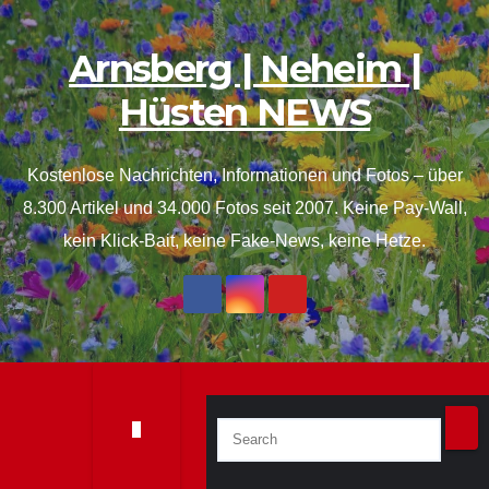
Skip
to
Arnsberg | Neheim |
content
Hüsten NEWS
Kostenlose Nachrichten, Informationen und Fotos – über
8.300 Artikel und 34.000 Fotos seit 2007. Keine Pay-Wall,
kein Klick-Bait, keine Fake-News, keine Hetze.