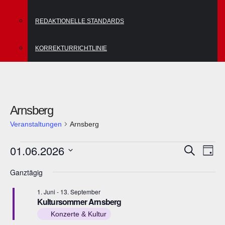
REDAKTIONELLE STANDARDS
KORREKTURRICHTLINIE
Arnsberg
Veranstaltungen
Arnsberg
Veranstaltungen
V
V
01.06.2026
S
T
u
e
für
a
e
D
c
Ganztägig
g
h
r
1.
a
r
e
a
1. Juni
-
13. September
t
Juni
a
Kultursommer Arnsberg
n
u
Konzerte & Kultur
2026
n