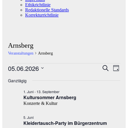
Ethikrichtlinie
Redaktionelle Standards
Korrekturrichtlinie
Arnsberg
Veranstaltungen
Arnsberg
Veranstaltungen
05.06.2026
Veranstal
Veran
Suche
Tag
Ansic
für
Suche
Datum
Navig
wählen.
Ganztägig
5.
und
Juni
Ansichten
1. Juni
-
13. September
2026
Kultursommer Arnsberg
Navigati
Konzerte & Kultur
5. Juni
Kleidertausch-Party im Bürgerzentrum