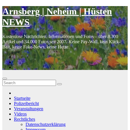
Skip
Arnsberg | Neheim | Hüsten
to
content
NEWS
Kostenlose Nachrichten, Informationen und Fotos – über 8.300
Artikel und 34.000 Fotos seit 2007. Keine Pay-Wall, kein Klick-
Bait, keine Fake-News, keine Hetze.
Startseite
Polizeibericht
Veranstaltungen
Videos
Rechtliches
Datenschutzerklärung
Impressum