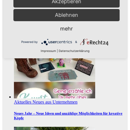
Akzeptieren
Ablehnen
Aus der Umgebung
Neues aus Unternehmen
mehr
Tie the Day Weddings – Hochzeitsplanung im Sauerland &
Ruhrgebiet
Powered by
&
Impressum
|
Datenschutzerklärung
Aktuelles
Neues aus Unternehmen
Neues Jahr – Neue Ideen und unzählige Möglichkeiten für kreative
Köpfe