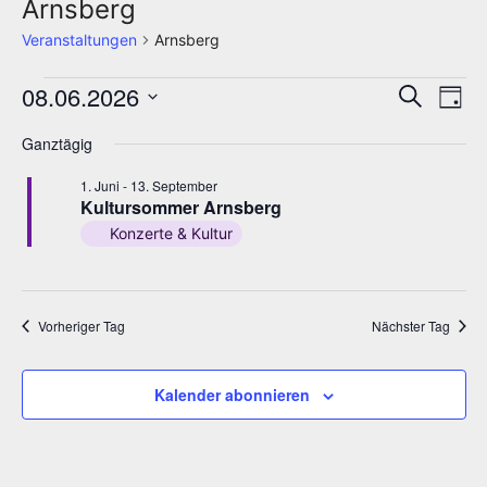
Arnsberg
Veranstaltungen
Arnsberg
Veranstaltungen
Veran
Ve
08.06.2026
Suche
Tag
An
Datum
für
Such
Ganztägig
wählen.
Na
8.
und
1. Juni
-
13. September
Kultursommer Arnsberg
Juni
Ansic
Konzerte & Kultur
2026
Navig
Vorheriger Tag
Nächster Tag
Kalender abonnieren