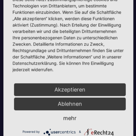
Aus der Umgebung
Neues aus Unternehmen
Technologien von Drittanbietern, um bestimmte
Tie the Day Weddings –
Funktionen einzubinden. Wenn Sie auf die Schaltfläche
„Alle akzeptieren“ klicken, werden diese Funktionen
Hochzeitsplanung im Sauerland &
aktiviert (Zustimmung). Nach Erteilung der Einwilligung
Ruhrgebiet
verarbeiten wir und die beteiligten Drittunternehmen
Ihre personenbezogenen Daten zu unterschiedlichen
Zwecken. Detaillierte Informationen zu Zweck,
Rechtsgrundlage und Drittunternehmen finden Sie unter
der Schaltfläche „Weitere Informationen“ und in unserer
Datenschutzerklärung. Sie können Ihre Einwilligung
jederzeit widerrufen.
Akzeptieren
Aktuelles
Neues aus Unternehmen
Neues Jahr – Neue Ideen und unzählige
Ablehnen
Möglichkeiten für kreative Köpfe
mehr
Powered by
&