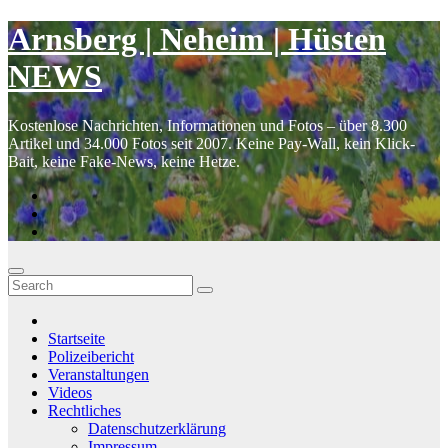
Skip
Arnsberg | Neheim | Hüsten
to
content
NEWS
Kostenlose Nachrichten, Informationen und Fotos – über 8.300
Artikel und 34.000 Fotos seit 2007. Keine Pay-Wall, kein Klick-
Bait, keine Fake-News, keine Hetze.
Startseite
Polizeibericht
Veranstaltungen
Videos
Rechtliches
Datenschutzerklärung
Impressum