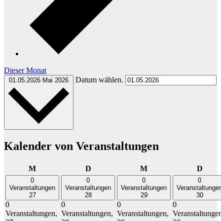
Dieser Monat
Datum wählen.
01.05.2026
Mai 2026
Kalender von Veranstaltungen
Montag
Dienstag
Mittwoch
Donn
M
D
M
D
0
0
0
0
Veranstaltungen
Veranstaltungen
Veranstaltungen
Veranstaltunge
27
28
29
30
0
0
0
0
Veranstaltungen,
Veranstaltungen,
Veranstaltungen,
Veranstaltunge