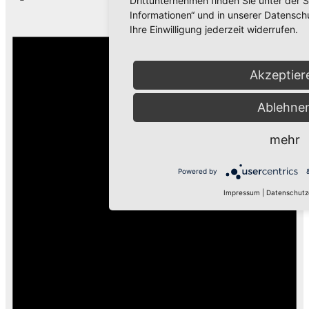
Drittunternehmen finden Sie unter der S
Informationen“ und in unserer Datensch
Ihre Einwilligung jederzeit widerrufen.
Akzeptier
Ablehne
mehr
Powered by
Impressum
|
Datenschutz