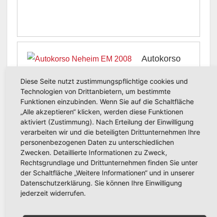
Autokorso
Neheim
Diese Seite nutzt zustimmungspflichtige cookies und
19.06.2008
Technologien von Drittanbietern, um bestimmte
Funktionen einzubinden. Wenn Sie auf die Schaltfläche
Fotos vom Autokorso in Neheim nach dem 3:2 Sieg im
„Alle akzeptieren“ klicken, werden diese Funktionen
EM Viertelfinale über Portugal
aktiviert (Zustimmung). Nach Erteilung der Einwilligung
verarbeiten wir und die beteiligten Drittunternehmen Ihre
personenbezogenen Daten zu unterschiedlichen
Zwecken. Detaillierte Informationen zu Zweck,
Rechtsgrundlage und Drittunternehmen finden Sie unter
Autokorso
der Schaltfläche „Weitere Informationen“ und in unserer
Datenschutzerklärung. Sie können Ihre Einwilligung
EM 2008
jederzeit widerrufen.
Neheim 16.06.2008
Fotos vom Autokorso in Neheim nach dem 1:0 Sieg über