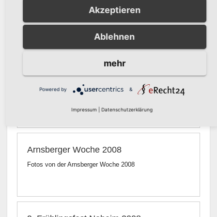
Akzeptieren
Östereich
Ablehnen
mehr
Arnsbeger Ruinenfest
2008
Powered by
&
Fotos vom Ruinenfest 2008
Impressum
|
Datenschutzerklärung
Arnsberger Woche 2008
Fotos von der Arnsberger Woche 2008