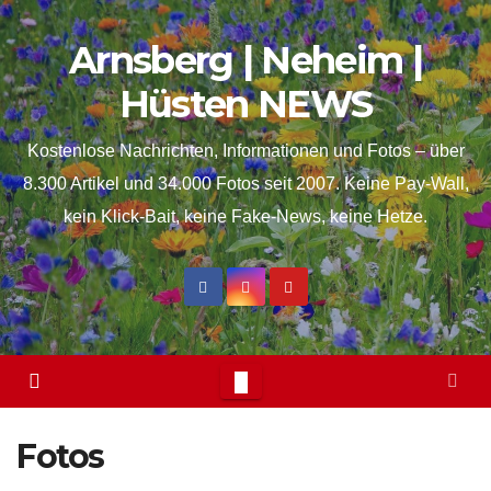
Skip
springen
Arnsberg | Neheim |
to
content
Hüsten NEWS
Kostenlose Nachrichten, Informationen und Fotos – über
8.300 Artikel und 34.000 Fotos seit 2007. Keine Pay-Wall,
kein Klick-Bait, keine Fake-News, keine Hetze.
Fotos