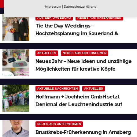
Neues aus Unternehmen
Impressum
|
Datenschutzerklärung
AUS DER UMGEBUNG
NEUES AUS UNTERNEHMEN
Tie the Day Weddings –
Hochzeitsplanung im Sauerland &
Ruhrgebiet
AKTUELLES
NEUES AUS UNTERNEHMEN
Neues Jahr – Neue Ideen und unzählige
Möglichkeiten für kreative Köpfe
AKTUELLE NACHRICHTEN
AKTUELLES
Hoffmann + Jochheim GmbH setzt
Denkmal der Leuchtenindustrie auf
Bergheim
NEUES AUS UNTERNEHMEN
Brustkrebs-Früherkennung in Arnsberg