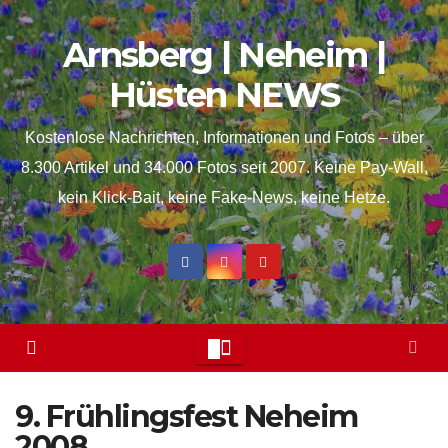
Skip
springen
Arnsberg | Neheim |
to
content
Hüsten NEWS
Kostenlose Nachrichten, Informationen und Fotos – über
8.300 Artikel und 34.000 Fotos seit 2007. Keine Pay-Wall,
kein Klick-Bait, keine Fake-News, keine Hetze.
9. Frühlingsfest Neheim
2008